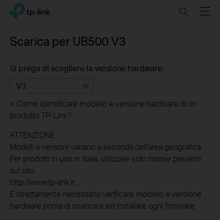
Click
Search
Menu
TP-Link, Reliably Smart
to
skip
the
Scarica per
UB500
V3
navigation
bar
Si prega di scegliere la versione hardware:
V3
>
Come identificare modello e versione hardware di un
prodotto TP-Link?
ATTENZIONE
Modelli e versioni variano a seconda dell'area geografica.
Per prodotti in uso in Italia, utilizzare solo risorse presenti
sul sito
http://www.tp-link.it .
È strettamente necessario verificare modello e versione
hardware prima di scaricare ed installare ogni firmware.