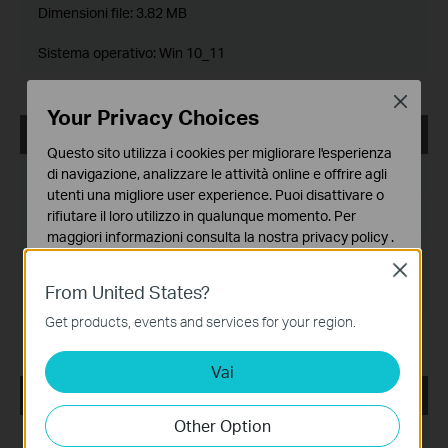
Dimensioni file:
3.82 MB
Sistema operativo: Win 10_11
Close
Your Privacy Choices
UB500(UN)_V3_Win10_Win11
Questo sito utilizza i cookies per migliorare l'esperienza
Data di pubblicazione:
2025-03-14
di navigazione, analizzare le attività online e offrire agli
utenti una migliore user experience. Puoi disattivare o
Lingua:
Multi-language
rifiutare il loro utilizzo in qualunque momento. Per
maggiori informazioni consulta la nostra
privacy policy
.
Dimensioni file:
6.87 MB
Close
Basic Cookies
From United States?
Questi cookies sono necessari per il corretto
Sistema operativo: win10x86x64,win11
funzionamento del sito e non possono essere disattivati
Get products, events and services for your region.
nel tuo sistema.
Supports Bluetooth 5.4.
Vai
Analytics e Marketing Cookies
I cookies analitici ci permettono di analizzare le tue
UB500(UN)_V3_Win7_Win8.1
attività sul nostro sito allo scopo di migliorarne le
Other Option
Data di pubblicazione:
2025-03-14
funzionalità.