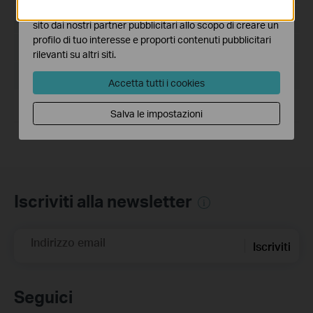
I marketing cookies possono essere impostati sul nostro
Lingua:
Multi-language
sito dai nostri partner pubblicitari allo scopo di creare un
profilo di tuo interesse e proporti contenuti pubblicitari
Dimensioni file:
75.50 MB
rilevanti su altri siti.
Sistema operativo: win7x64x86,win8.1x64x86
Accetta tutti i cookies
Supports Bluetooth 5.4.
Salva le impostazioni
Iscriviti alla newsletter
Indirizzo email
Iscriviti
Seguici