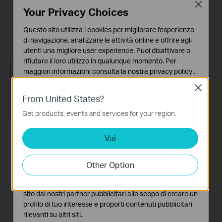
Close
Your Privacy Choices
More
This video will show you how to set up Address Reservation on TP-Link routers.
Questo sito utilizza i cookies per migliorare l'esperienza
More
di navigazione, analizzare le attività online e offrire agli
utenti una migliore user experience. Puoi disattivare o
rifiutare il loro utilizzo in qualunque momento. Per
maggiori informazioni consulta la nostra
privacy policy
.
Close
Basic Cookies
From United States?
Questi cookies sono necessari per il corretto
funzionamento del sito e non possono essere disattivati
Get products, events and services for your region.
nel tuo sistema.
How to setup PPTP
What should I do if I
Vai
Analytics e Marketing Cookies
VPN on TP Link
cannot access the
I cookies analitici ci permettono di analizzare le tue
routers Windows
internet? - Using a
attività sul nostro sito allo scopo di migliorarne le
Other Option
DSL modem and a
funzionalità.
TP-Link router
I marketing cookies possono essere impostati sul nostro
This video will show you how to set up PPTP VPN on a TP-Link Wi-Fi router. For more information, visit www.tp-link.com/support
sito dai nostri partner pubblicitari allo scopo di creare un
More
profilo di tuo interesse e proporti contenuti pubblicitari
If you can’t access the internet using a DSL modem and TP-Link router, this video can help you solve the problem.
rilevanti su altri siti.