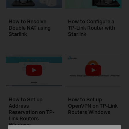
How to Resolve
How to Configure a
Double NAT using
TP-Link Router with
Starlink
Starlink
How to Set up
How to Set up
Address
OpenVPN on TP-Link
Reservation on TP-
Routers Windows
Link Routers
Windows
This video will show you how to set up OpenVPN on a TP-Link Wi-Fi router. For more information, visit www.tp-link.com/support.