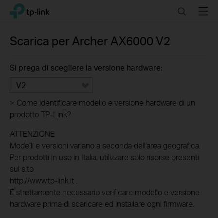
Click
Search
Menu
TP-Link, Reliably Smart
to
skip
the
Scarica per
Archer AX6000
V2
navigation
bar
Si prega di scegliere la versione hardware:
V2
>
Come identificare modello e versione hardware di un
prodotto TP-Link?
ATTENZIONE
Modelli e versioni variano a seconda dell'area geografica.
Per prodotti in uso in Italia, utilizzare solo risorse presenti
sul sito
http://www.tp-link.it .
È strettamente necessario verificare modello e versione
hardware prima di scaricare ed installare ogni firmware.