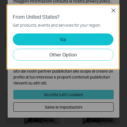
maggiori informazioni consulta la nostra
privacy policy
.
Close
Basic Cookies
From United States?
Questi cookies sono necessari per il corretto
funzionamento del sito e non possono essere disattivati
Get products, events and services for your region.
nel tuo sistema.
Vai
Analytics e Marketing Cookies
I cookies analitici ci permettono di analizzare le tue
attività sul nostro sito allo scopo di migliorarne le
Other Option
funzionalità.
Set Up TP-Link
Set Up TP-Link
I marketing cookies possono essere impostati sul nostro
Range Extender via
Range Extender via
sito dai nostri partner pubblicitari allo scopo di creare un
Web Browser
WPS Button
profilo di tuo interesse e proporti contenuti pubblicitari
rilevanti su altri siti.
Accetta tutti i cookies
Salva le impostazioni