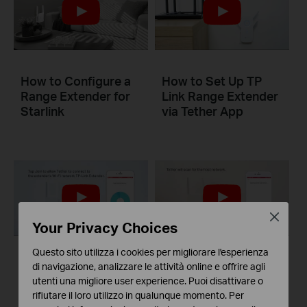
How to Configure a
How to Set Up TP
Range Extender for
Link Range Extender
Starlink
via Tether App
Close
Your Privacy Choices
Questo sito utilizza i cookies per migliorare l'esperienza
RE505X/RE515X
Set Up TP-Link
di navigazione, analizzare le attività online e offrire agli
Unboxing and Setup
Range Extender via
utenti una migliore user experience. Puoi disattivare o
Video
Tether App
rifiutare il loro utilizzo in qualunque momento. Per