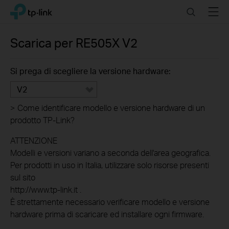
Click
Search
Menu
TP-Link, Reliably Smart
to
skip
the
Scarica per
RE505X
V2
navigation
bar
Si prega di scegliere la versione hardware:
V2
>
Come identificare modello e versione hardware di un
prodotto TP-Link?
ATTENZIONE
Modelli e versioni variano a seconda dell'area geografica.
Per prodotti in uso in Italia, utilizzare solo risorse presenti
sul sito
http://www.tp-link.it .
È strettamente necessario verificare modello e versione
hardware prima di scaricare ed installare ogni firmware.