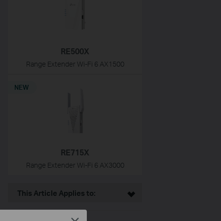
RE500X
Range Extender Wi-Fi 6 AX1500
NEW
RE715X
Range Extender Wi-Fi 6 AX3000
This Article Applies to: