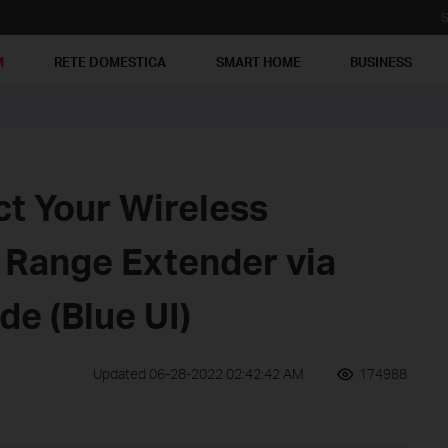
S
M
RETE DOMESTICA
SMART HOME
BUSINESS
t Your Wireless
e Range Extender via
e (Blue UI)
Updated 06-28-2022 02:42:42 AM
174988