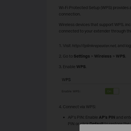
Wi-Fi Protected Setup (WPS) provides a
connection.
Wireless devices that support WPS, inc
connected to your extender through thi
1. Visit
http://tplinkrepeater.net
, and lo
2. Go to
Settings
>
Wireless
>
WPS
.
3. Enable
WPS
.
4. Connect via WPS:
AP’s PIN: Enable
AP’s
PIN
and ente
PIN or click
Default
to restore the 