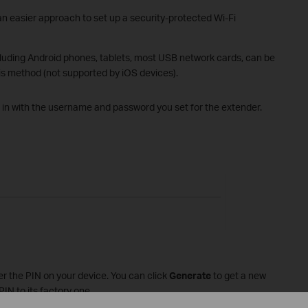
n easier approach to set up a security-protected Wi-Fi
luding Android phones, tablets, most USB network cards, can be
s method (not supported by iOS devices).
g in with the username and password you set for the extender.
r the PIN on your device. You can click
Generate
to get a new
PIN to its factory one.