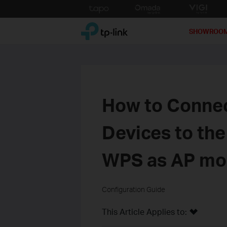
Click
to
TP-Link, Reliably Smart
skip
SHOWROO
the
navigation
bar
How to Connec
Devices to th
WPS as AP mod
Configuration Guide
This Article Applies to: