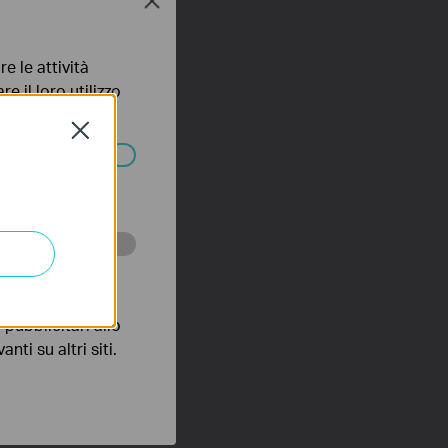
Close
e le attività
e il loro utilizzo
olicy
.
Close
ssono essere
 scopo di
pubblicitari allo
nti su altri siti.