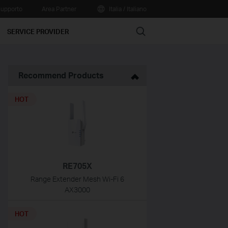
upporto
Area Partner
Italia / Italiano
Search
SERVICE PROVIDER
Recommend Products
HOT
RE705X
Range Extender Mesh Wi-Fi 6
AX3000
HOT