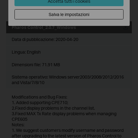
Accetta tutti i cookies
updating the software.
2. Pharos Control only supports JRE1.7 and JRE1.8.
Salva le impostazioni
Pharos Control_2.0.7_Windows
Data di pubblicazione:
2020-04-20
Lingua:
English
Dimensioni file:
71.91 MB
Sistema operativo: Windows server2003/2008/2012/2016
and Vista/7/8/10
Modifications and Bug Fixes:
1. Added supporting CPE710;
2.Fixed display problems in the channel list.
3.Fixed MAX Tx Rate display problems when managing
CPE605
Notes:
1. We suggest customers modify username and password
after upgrading to the latest version of Pharos Control to