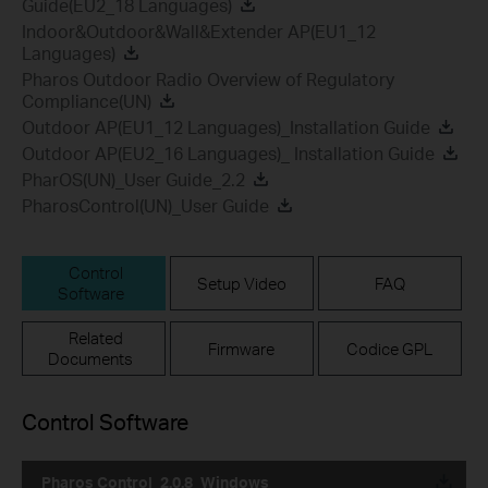
Guide(EU2_18 Languages)
Indoor&Outdoor&Wall&Extender AP(EU1_12
Languages)
Pharos Outdoor Radio Overview of Regulatory
Compliance(UN)
Outdoor AP(EU1_12 Languages)_Installation Guide
Outdoor AP(EU2_16 Languages)_ Installation Guide
PharOS(UN)_User Guide_2.2
PharosControl(UN)_User Guide
Control
Setup Video
FAQ
Software
Related
Firmware
Codice GPL
Documents
Control Software
Pharos Control_2.0.8_Windows