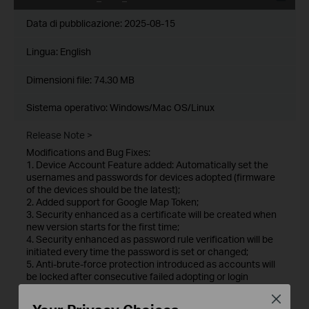
Data di pubblicazione:
2025-08-15
Lingua:
English
Dimensioni file:
74.30 MB
Sistema operativo: Windows/Mac OS/Linux
Release Note >
Modifications and Bug Fixes:
1. Device Account Feature added: Automatically set the
usernames and passwords for devices adopted (firmware
of the devices should be the latest);
2. Added support for Google Map Token;
3. Security enhanced as a certificate will be created when
new version starts for the first time;
4. Security enhanced as password rule verification will be
initiated every time the password is set or changed;
5. Anti-brute-force protection introduced as accounts will
be locked after consecutive failed adopting or login
attempts;
Close
Notes: