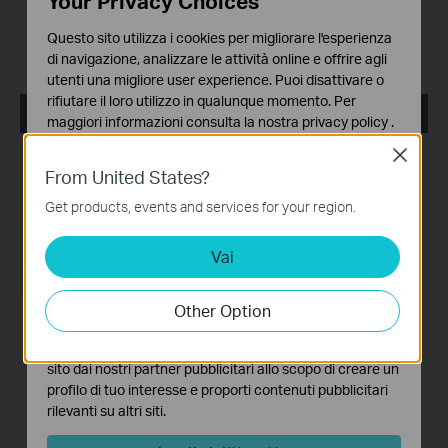
Your Privacy Choices
1. This version of the firmware has enhanced overall
security.
Questo sito utilizza i cookies per migliorare l'esperienza
2. A delay upon the first startup after upgrading may be
di navigazione, analizzare le attività online e offrire agli
observed.
utenti una migliore user experience. Puoi disattivare o
rifiutare il loro utilizzo in qualunque momento. Per
PharosControl_2.0.2_linux
maggiori informazioni consulta la nostra
privacy policy
.
Data di pubblicazione:
2019-05-08
Close
Basic Cookies
From United States?
Questi cookies sono necessari per il corretto
Lingua:
English
funzionamento del sito e non possono essere disattivati
Get products, events and services for your region.
nel tuo sistema.
Dimensioni file:
15.77 MB
Vai
Analytics e Marketing Cookies
Sistema operativo: Linux (Debian/Ubuntu)
I cookies analitici ci permettono di analizzare le tue
attività sul nostro sito allo scopo di migliorarne le
Other Option
funzionalità.
Modifications and Bug Fixes:
1. Fixed the problem that Pharos Control may not work
I marketing cookies possono essere impostati sul nostro
normally in Turkish language operating system.
sito dai nostri partner pubblicitari allo scopo di creare un
2. Improved security mechanism.
profilo di tuo interesse e proporti contenuti pubblicitari
3. Improved log security level.
rilevanti su altri siti.
Notes:
1. When upgrading from the older version, it will cover
previous data. So please backup the data first before