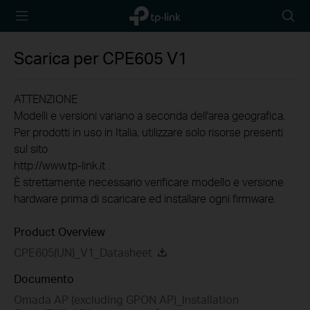
TP-Link,
Searc
Reliably
icon
Smart
Scarica per
CPE605
V1
ATTENZIONE
Modelli e versioni variano a seconda dell'area geografica.
Per prodotti in uso in Italia, utilizzare solo risorse presenti
sul sito
http://www.tp-link.it .
È strettamente necessario verificare modello e versione
hardware prima di scaricare ed installare ogni firmware.
Product Overview
CPE605(UN)_V1_Datasheet
Documento
Omada AP (excluding GPON AP)_Installation