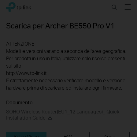
Click
Search
Menu
TP-Link, Reliably Smart
to
skip
the
Scarica per
Archer BE550 Pro
V1
navigation
bar
ATTENZIONE
Modelli e versioni variano a seconda dell'area geografica.
Per prodotti in uso in Italia, utilizzare solo risorse presenti
sul sito
http://www.tp-link.it .
È strettamente necessario verificare modello e versione
hardware prima di scaricare ed installare ogni firmware.
Documento
SOHO Wireless Router(EU1_12 Languages)_ Quick
Installation Guide
Setup Video
FAQ
Apps