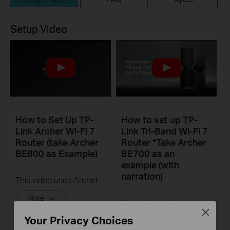
Setup Video
How to Set Up TP-
How to set up TP-
Link Archer Wi-Fi 7
Link Tri-Band Wi-Fi 7
Router (take Archer
Router *Take Archer
BE800 as Example)
BE700 as an
example (with
narration)
This video uses Archer BE800 as an example to show how to configure TP-Link Wi-Fi 7 Router with internal antennas. The actual product may vary by model. For detailed information on ports, buttons, and LED indicators, please refer to the user manual for your specific model.
More
This video guides you step by step to set up a TP-Link Wi-Fi 7 Router using Archer BE700 as an example. The images may differ from actual products.
Close
Your Privacy Choices
More