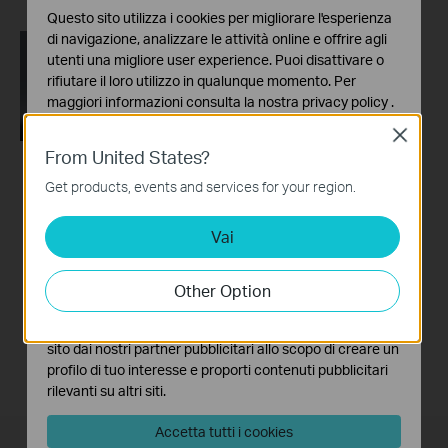
Questo sito utilizza i cookies per migliorare l'esperienza
di navigazione, analizzare le attività online e offrire agli
utenti una migliore user experience. Puoi disattivare o
rifiutare il loro utilizzo in qualunque momento. Per
maggiori informazioni consulta la nostra
privacy policy
.
Close
Basic Cookies
From United States?
Questi cookies sono necessari per il corretto
funzionamento del sito e non possono essere disattivati
How to set up TP-
Get products, events and services for your region.
nel tuo sistema.
Link Tri-Band Wi-Fi 7
Router (Take Archer
Vai
Analytics e Marketing Cookies
BE700 as an
I cookies analitici ci permettono di analizzare le tue
example)
attività sul nostro sito allo scopo di migliorarne le
Other Option
funzionalità.
I marketing cookies possono essere impostati sul nostro
sito dai nostri partner pubblicitari allo scopo di creare un
profilo di tuo interesse e proporti contenuti pubblicitari
rilevanti su altri siti.
Accetta tutti i cookies