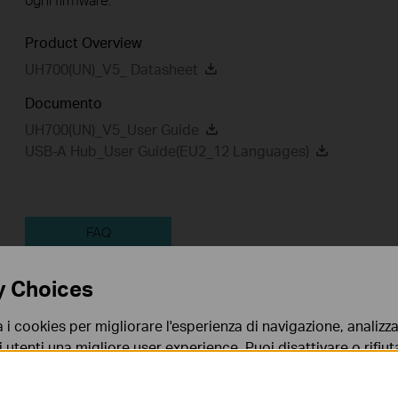
Product Overview
UH700(UN)_V5_ Datasheet
Documento
UH700(UN)_V5_User Guide
USB-A Hub_User Guide(EU2_12 Languages)
FAQ
y Choices
Feature Filter:
Tutto
Q&A of functional explanation
a i cookies per migliorare l'esperienza di navigazione, analizzar
Tapo Others
User Application Requirement
i utenti una migliore user experience. Puoi disattivare o rifiutar
nto. Per maggiori informazioni consulta la nostra
privacy p
FAQs