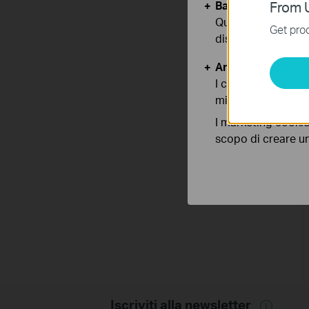
Basic Cookies
From U
Questi cookies so
Get prod
disattivati nel tuo
Analytics e Marke
I cookies analitici
migliorarne le funz
I marketing cookie
scopo di creare un 
Iscriviti alla newsletter