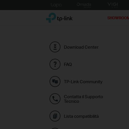
Click
to
TP-Link, Reliably Smart
skip
SHOWROO
the
navigation
bar
Download Center
FAQ
TP-Link Community
Contatta il Supporto
Tecnico
Lista compatibilità