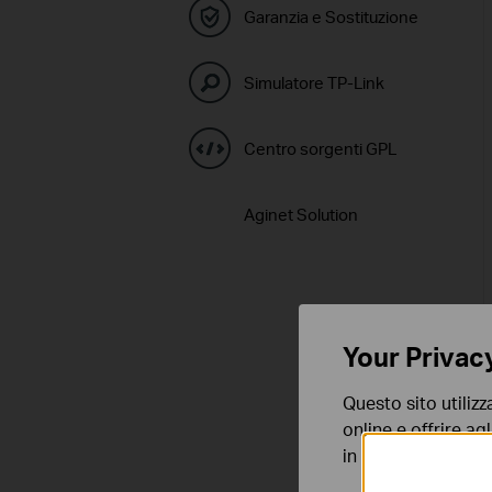
Garanzia e Sostituzione
Simulatore TP-Link
Centro sorgenti GPL
Aginet Solution
Your Privac
Questo sito utilizz
online e offrire agl
in qualunque mome