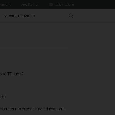
upporto
Area Partner
Italia / Italiano
Search
SERVICE PROVIDER
otto TP-Link?
sito
ware prima di scaricare ed installare