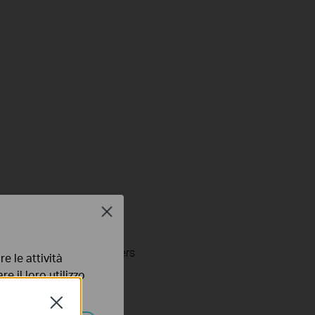
Close
 or specification parameters
e le attività
e il loro utilizzo
olicy
.
Close