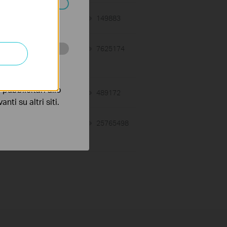
ssono essere
04-29-2022
149883
views
06-26-2019
7625174
views
 scopo di
pubblicitari allo
03-19-2013
489172
views
nti su altri siti.
07-28-2011
25765498
views