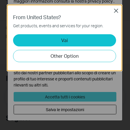
maggiori informazioni consulta la nostra
privacy policy
.
Device
Close
Basic Cookies
03-19-2013
489171
views
From United States?
Questi cookies sono necessari per il corretto
funzionamento del sito e non possono essere disattivati
Get products, events and services for your region.
Come identificare modello e versione hardware di un
nel tuo sistema.
prodotto TP-Link?
Vai
Analytics e Marketing Cookies
07-28-2011
25765498
views
I cookies analitici ci permettono di analizzare le tue
attività sul nostro sito allo scopo di migliorarne le
Other Option
funzionalità.
I marketing cookies possono essere impostati sul nostro
sito dai nostri partner pubblicitari allo scopo di creare un
Iscriviti alla newsletter
profilo di tuo interesse e proporti contenuti pubblicitari
rilevanti su altri siti.
Indirizzo email
Iscriviti
Accetta tutti i cookies
Salva le impostazioni
Seguici