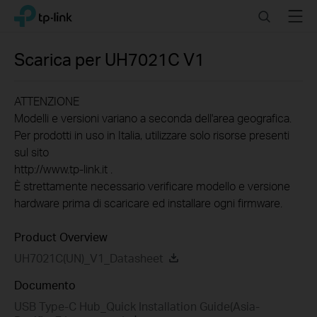
Click
Search
Menu
TP-Link, Reliably Smart
to
skip
the
Scarica per
UH7021C
V1
navigation
bar
ATTENZIONE
Modelli e versioni variano a seconda dell'area geografica.
Per prodotti in uso in Italia, utilizzare solo risorse presenti
sul sito
http://www.tp-link.it .
È strettamente necessario verificare modello e versione
hardware prima di scaricare ed installare ogni firmware.
Product Overview
UH7021C(UN)_V1_Datasheet
Documento
USB Type-C Hub_Quick Installation Guide(Asia-