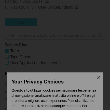
Pacific_7 Languages)
UH7021C(UN)_V1_User Guide(English)
FAQ
Feature Filter:
Tutto
Tapo Others
User Application Requirement
FAQs
Close
Your Privacy Choices
Come identifico il modello del prodotto per il quale ho
Questo sito utilizza i cookies per migliorare l'esperienza
bisogno di assistenza?
di navigazione, analizzare le attività online e offrire agli
06-26-2019
7625174
views
utenti una migliore user experience. Puoi disattivare o
rifiutare il loro utilizzo in qualunque momento. Per
How to Find the Serial Number (S/N) on Your TP-Link