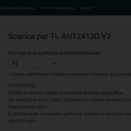
Load Balance Gateways
Pharos Wireless Bridges
Soluzioni
Scarica per
TL-ANT2412D
V2
Si prega di scegliere la versione hardware:
V2
>
Come identificare modello e versione hardware di un prod
ATTENZIONE
Modelli e versioni variano a seconda dell'area geografica.
Per prodotti in uso in Italia, utilizzare solo risorse presenti sul 
http://www.tp-link.it .
È strettamente necessario verificare modello e versione hard
ogni firmware.