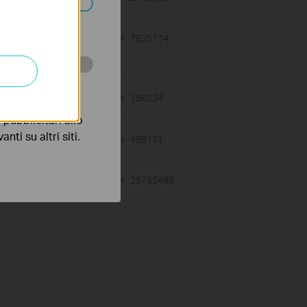
ssono essere
06-26-2019
7625174
views
 scopo di
02-12-2018
156234
views
pubblicitari allo
nti su altri siti.
03-19-2013
489171
views
07-28-2011
25765498
views