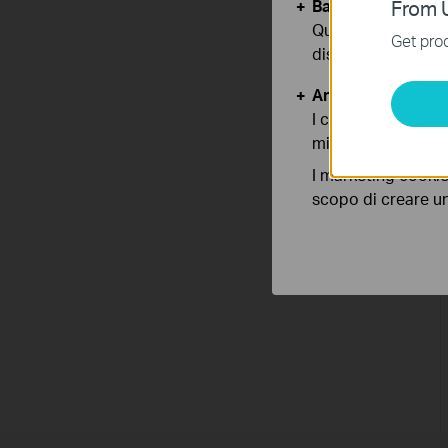
Basic Cookies
From U
Questi cookies so
Get prod
disattivati nel tuo
Analytics e Marke
I cookies analitici
migliorarne le funz
I marketing cookie
scopo di creare un 