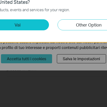
nited States?
no necessari per il corretto funzionamento del sito e non po
ucts, events and services for your region.
 sistema.
Come identifico il modello del prodotto per il quale ho
bisogno di assistenza?
ting Cookies
Vai
Other Option
 ci permettono di analizzare le tue attività sul nostro sito allo
ionalità.
Introduction for TP-Link Outdoor Antennas
s possono essere impostati sul nostro sito dai nostri partner 
profilo di tuo interesse e proporti contenuti pubblicitari rileva
How to Find the Serial Number (S/N) on Your TP-Link Device
Accetta tutti i cookies
Salva le impostazioni
Come identificare modello e versione hardware di un
prodotto TP-Link?