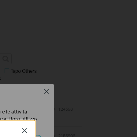
Tapo Others
s
Close
08-02-2024
124598
views
e le attività
e il loro utilizzo
olicy
.
Close
12-08-2020
2156906
views