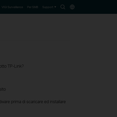
Search
Choose
VIGI Surveillance
Per SMB
Support
icon
location
otto TP-Link?
sito
ware prima di scaricare ed installare