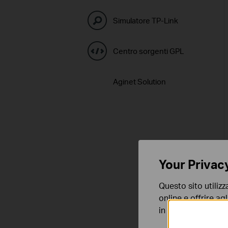
Simulatore TP-Link
Centro sorgenti GPL
Aginet Solution
Your Privac
Questo sito utilizz
online e offrire agl
in qualunque mome