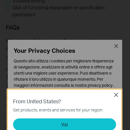
Troubleshooting
Q&A of functional explanation or specification
parameters
FAQs
What Are the Differences in Features and Application
Close
Scenarios Among Various Series Switches
Your Privacy Choices
07-31-2026
407202
views
Questo sito utilizza i cookies per migliorare l'esperienza
di navigazione, analizzare le attività online e offrire agli
How to Test the Jumbo Frame Pass-Through Feature on
utenti una migliore user experience. Puoi disattivare o
TP-Link Switches
rifiutare il loro utilizzo in qualunque momento. Per
maggiori informazioni consulta la nostra
privacy policy
.
07-31-2026
287587
views
Close
Basic Cookies
Why Are the Ethernet LED Indicators Off on My TP-Link
From United States?
Questi cookies sono necessari per il corretto
Unmanaged Switch?
funzionamento del sito e non possono essere disattivati
Get products, events and services for your region.
nel tuo sistema.
07-17-2026
415709
views
Vai
Analytics e Marketing Cookies
What Can I Do If My PC Is Not Working When Connected