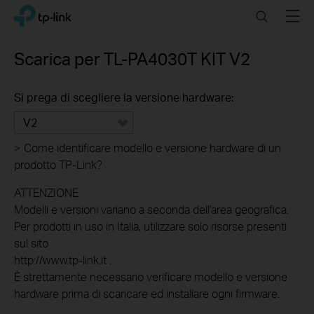
Click
Search
Menu
TP-Link, Reliably Smart
to
skip
the
Scarica per
TL-PA4030T KIT
V2
navigation
bar
Si prega di scegliere la versione hardware:
V2
>
Come identificare modello e versione hardware di un
prodotto TP-Link?
ATTENZIONE
Modelli e versioni variano a seconda dell'area geografica.
Per prodotti in uso in Italia, utilizzare solo risorse presenti
sul sito
http://www.tp-link.it .
È strettamente necessario verificare modello e versione
hardware prima di scaricare ed installare ogni firmware.