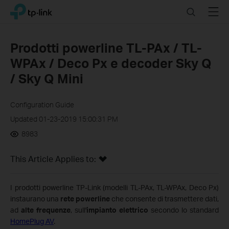
Click
Search
Menu
TP-Link, Reliably Smart
to
skip
the
Prodotti powerline TL-PAx / TL-
navigation
WPAx / Deco Px e decoder Sky Q
bar
/ Sky Q Mini
Configuration Guide
Updated 01-23-2019 15:00:31 PM
8983
This Article Applies to:
I prodotti powerline TP-Link (modelli TL-PAx, TL-WPAx, Deco Px)
instaurano una
rete powerline
che consente di trasmettere dati,
ad
alte frequenze
, sull'
impianto elettrico
secondo lo standard
HomePlug AV
.