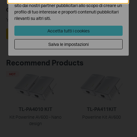
sito dai nostri partner pubblicitari allo scopo di creare un
Questa faq è utile?
profilo di tuo interesse e proporti contenuti pubblicitari
rilevanti su altri siti.
Your feedback helps improve this site.
Accetta tutti i cookies
Sì
No
Salva le impostazioni
Recommend Products
HOT
TL-PA4010 KIT
TL-PA411KIT
Kit Powerline AV600 - Nano
Powerline Kit AV600
design