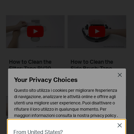
How to Clean the
How to Clean the
Filter: Tapo RV20
Side Brush: Tapo
Mop Plus
RV20 Mop Plus
Close
Your Privacy Choices
Questo sito utilizza i cookies per migliorare l'esperienza
di navigazione, analizzare le attività online e offrire agli
utenti una migliore user experience. Puoi disattivare o
rifiutare il loro utilizzo in qualunque momento. Per
maggiori informazioni consulta la nostra
privacy policy
.
Close
Basic Cookies
From United States?
Questi cookies sono necessari per il corretto