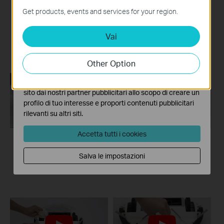
funzionamento del sito e non possono essere disattivati
Get products, events and services for your region.
How to Clean the
How to Clean the
nel tuo sistema.
Main Brush: Tapo
Mop Cloth
RV20 Mop Plus
Vai
Analytics e Marketing Cookies
I cookies analitici ci permettono di analizzare le tue
attività sul nostro sito allo scopo di migliorarne le
Other Option
funzionalità.
I marketing cookies possono essere impostati sul nostro
sito dai nostri partner pubblicitari allo scopo di creare un
profilo di tuo interesse e proporti contenuti pubblicitari
rilevanti su altri siti.
Accetta tutti i cookies
How to Clean LiDAR
How to Clean
Salva le impostazioni
and Sensors
Charging Contacts