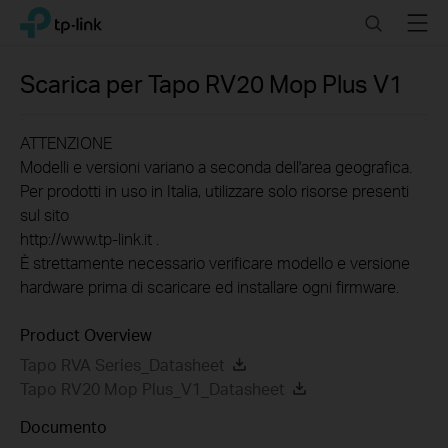
Click
Search
Menu
TP-Link, Reliably Smart
to
skip
the
Scarica per
Tapo RV20 Mop Plus
V1
navigation
bar
ATTENZIONE
Modelli e versioni variano a seconda dell'area geografica.
Per prodotti in uso in Italia, utilizzare solo risorse presenti
sul sito
http://www.tp-link.it .
È strettamente necessario verificare modello e versione
hardware prima di scaricare ed installare ogni firmware.
Product Overview
Tapo RVA Series_Datasheet
Tapo RV20 Mop Plus_V1_Datasheet
Documento