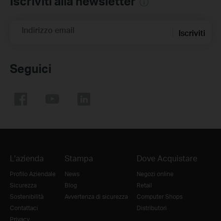
Iscriviti alla newsletter
Indirizzo email
Iscriviti
Seguici
L'azienda
Stampa
Dove Acquistare
Profilo Aziendale
News
Negozi online
Sicurezza
Blog
Retail
Sostenibilità
Avvertenza di sicurezza
Computer Shops
Contattaci
Distributori
Privacy