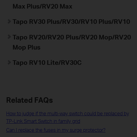
Max Plus/RV20 Max
Tapo
RV30 Plus/RV30/RV10 Plus/RV10
Tapo
RV20/RV20 Plus/RV20 Mop/RV20
Mop Plus
Tapo
RV10 Lite/
RV30C
Related FAQs
How to judge if the multi-way switch could be replaced by
TP-Link Smart Switch in family grid
Can I replace the fuses in my surge protector?