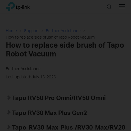
Click
Search
Menu
TP-Link, Reliably Smart
to
skip
the
navigation
Home
Support
Further Assistance
bar
How to replace side brush of Tapo Robot Vacuum
How to replace side brush of Tapo
Robot Vacuum
Further Assistance
Last updated: July 16, 2026
Tapo RV50 Pro Omni/RV50 Omni
Tapo RV30 Max Plus Gen2
Tapo
RV30 Max Plus
/RV30 Max/RV20