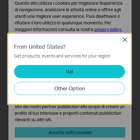
Questo sito utilizza i cookies per migliorare l'esperienza
HOT
HOT
di navigazione, analizzare le attività online e offrire agli
utenti una migliore user experience. Puoi disattivare o
rifiutare il loro utilizzo in qualunque momento. Per
maggiori informazioni consulta la nostra
privacy policy
.
Tapo RV20 Max Plus
Tapo RV30 Max Plus
Close
Basic Cookies
Robot aspirapolvere e
Robot aspirapolvere e
From United States?
Questi cookies sono necessari per il corretto
lavapavimenti con potenza di
lavapavimenti con
funzionamento del sito e non possono essere disattivati
Get products, events and services for your region.
aspirazione 5300Pa e
aspirazione Hyper da 5300Pa
nel tuo sistema.
navigazione MagSlim™
+ Dock per svuotamento
Vai
Analytics e Marketing Cookies
LiDAR con stazione di
automatico intelligente
I cookies analitici ci permettono di analizzare le tue
svuotamento automatico
attività sul nostro sito allo scopo di migliorarne le
Other Option
funzionalità.
NEW
I marketing cookies possono essere impostati sul nostro
sito dai nostri partner pubblicitari allo scopo di creare un
profilo di tuo interesse e proporti contenuti pubblicitari
rilevanti su altri siti.
Tapo RV50 Pro Omni
Accetta tutti i cookies
Robot aspirapolvere e