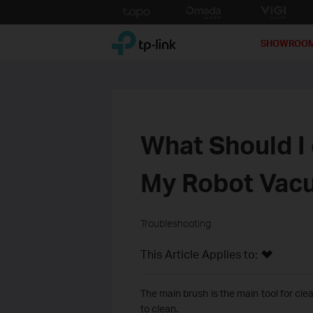
Click
to
TP-Link, Reliably Smart
skip
SHOWROO
the
navigation
bar
What Should I 
My Robot Vac
Troubleshooting
This Article Applies to:
The main brush is the main tool for cle
to clean.