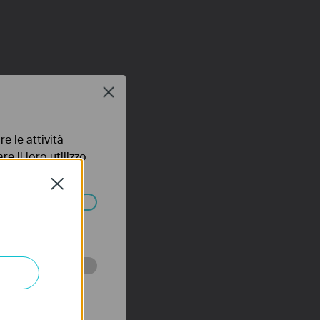
Close
e le attività
e il loro utilizzo
olicy
.
Close
ssono essere
 scopo di