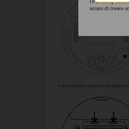
I marketing cookie
scopo di creare un 
4. Re-install the cap and main brush. Pr