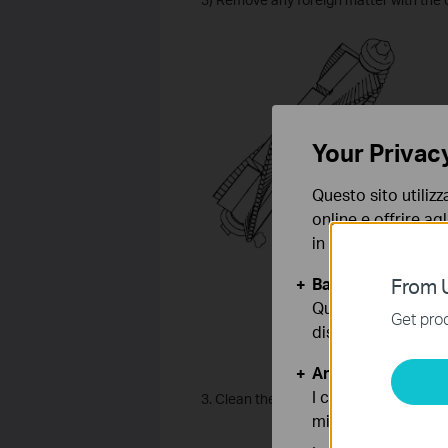
Your Privac
Questo sito utilizz
online e offrire agl
in qualunque mome
Basic Cookies
From U
Questi cookies so
Get prod
disattivati nel tuo
Analytics e Marke
I cookies analitici
3. Clean the connection between the 
migliorarne le funz