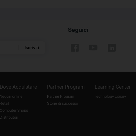
Seguici
Iscriviti
Dove Acquistare
Partner Program
Learning Center
Negozi online
Partner Program
Technology Library
Retail
Storie di successo
Computer Shops
Distributori