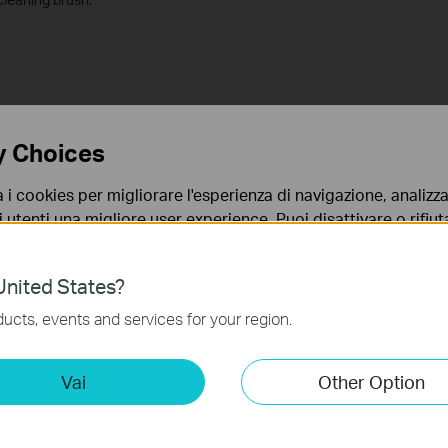
y Choices
a i cookies per migliorare l'esperienza di navigazione, analizzar
i utenti una migliore user experience. Puoi disattivare o rifiutar
nto. Per maggiori informazioni consulta la nostra
privacy p
nited States?
no necessari per il corretto funzionamento del sito e non po
ucts, events and services for your region.
 sistema.
ting Cookies
Vai
Other Option
 ci permettono di analizzare le tue attività sul nostro sito allo
main brush and the Robot Vacuum.
ionalità.