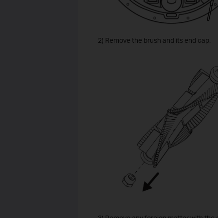
2) Remove the brush and its end cap.
3) Remove any foreign matter with the 