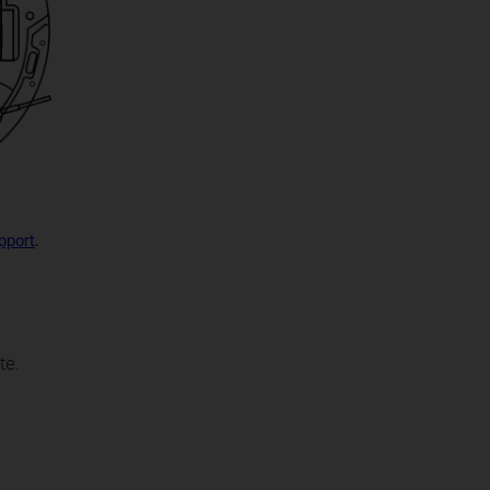
pport
.
te.