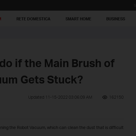
S
M
RETE DOMESTICA
SMART HOME
BUSINESS
do if the Main Brush of
uum Gets Stuck?
Updated 11-15-2022 03:06:09 AM
162150
aning the Robot Vacuum, which can clean the dust that is difficult