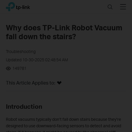
Click
Search
Menu
TP-Link, Reliably Smart
to
skip
the
Why does TP-Link Robot Vacuum
navigation
fall down the stairs?
bar
Troubleshooting
Updated 10-30-2025 02:48:54 AM
149781
This Article Applies to:
Introduction
Robot vacuums typically don’t fall down stairs because they’re
designed to use downward-facing sensors to detect and avoid