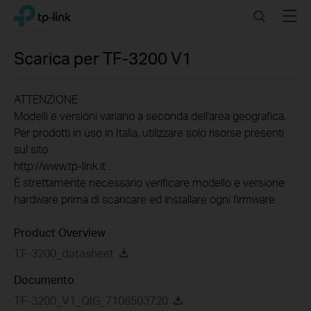
Click
Search
Menu
TP-Link, Reliably Smart
to
skip
the
Scarica per
TF-3200
V1
navigation
bar
ATTENZIONE
Modelli e versioni variano a seconda dell'area geografica.
Per prodotti in uso in Italia, utilizzare solo risorse presenti
sul sito
http://www.tp-link.it .
È strettamente necessario verificare modello e versione
hardware prima di scaricare ed installare ogni firmware.
Product Overview
TF-3200_datasheet
Documento
TF-3200_V1_QIG_7106503720