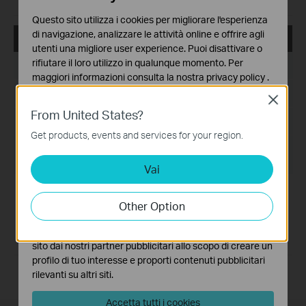
Add windows 7 driver.
Questo sito utilizza i cookies per migliorare l'esperienza
di navigazione, analizzare le attività online e offrire agli
TF-3200_090602
utenti una migliore user experience. Puoi disattivare o
rifiutare il loro utilizzo in qualunque momento. Per
Data di pubblicazione:
2009-06-02
maggiori informazioni consulta la nostra
privacy policy
.
Lingua:
English
Close
Basic Cookies
From United States?
Questi cookies sono necessari per il corretto
Dimensioni file:
337 KB
funzionamento del sito e non possono essere disattivati
Get products, events and services for your region.
nel tuo sistema.
Sistema operativo: Win98SE/Me/2000/ XP/2003/
Vista/Linux/Novell NetWare
Vai
Analytics e Marketing Cookies
I cookies analitici ci permettono di analizzare le tue
Modifications and Bug Fixes:
attività sul nostro sito allo scopo di migliorarne le
Other Option
Read Windows 7 compatibility information here:
funzionalità.
http://www.tp-link.com/support/w7.asp
Notes:
I marketing cookies possono essere impostati sul nostro
For TF-3200
sito dai nostri partner pubblicitari allo scopo di creare un
profilo di tuo interesse e proporti contenuti pubblicitari
rilevanti su altri siti.
Accetta tutti i cookies