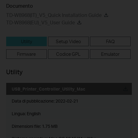
Documento
TD-W8968(IT)_V5_Quick Installation Guide
TD-W8968(EU)_V5_User Guide
Utility
Setup Video
FAQ
Firmware
Codice GPL
Emulator
Utility
USB_Printer_Controller_Utility_Mac
Data di pubblicazione:
2022-02-21
Lingua:
English
Dimensioni file:
1.75 MB