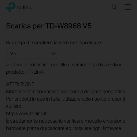
Click
Search
Menu
TP-Link, Reliably Smart
to
skip
the
Scarica per
TD-W8968
V5
navigation
bar
Si prega di scegliere la versione hardware:
V5
>
Come identificare modello e versione hardware di un
prodotto TP-Link?
ATTENZIONE
Modelli e versioni variano a seconda dell'area geografica.
Per prodotti in uso in Italia, utilizzare solo risorse presenti
sul sito
http://www.tp-link.it .
È strettamente necessario verificare modello e versione
hardware prima di scaricare ed installare ogni firmware.