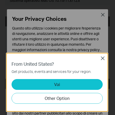
Sistema operativo: Mac OS 10.15/11.x/12.x
Close
Your Privacy Choices
USB_Printer_Controller_Utility_Mac
Questo sito utilizza i cookies per migliorare l'esperienza
Data di pubblicazione:
2018-10-29
di navigazione, analizzare le attività online e offrire agli
utenti una migliore user experience. Puoi disattivare o
Lingua:
English
rifiutare il loro utilizzo in qualunque momento. Per
maggiori informazioni consulta la nostra
privacy policy
.
Dimensioni file:
2.53 MB
Close
Basic Cookies
Sistema operativo: Mac OS 10.9-10.14
From United States?
Questi cookies sono necessari per il corretto
funzionamento del sito e non possono essere disattivati
Get products, events and services for your region.
nel tuo sistema.
USB_Printer_Controller_Utility_Windows
Vai
Analytics e Marketing Cookies
I cookies analitici ci permettono di analizzare le tue
Data di pubblicazione:
2016-11-15
attività sul nostro sito allo scopo di migliorarne le
Other Option
funzionalità.
Lingua:
English
I marketing cookies possono essere impostati sul nostro
sito dai nostri partner pubblicitari allo scopo di creare un
Dimensioni file:
14.26MB