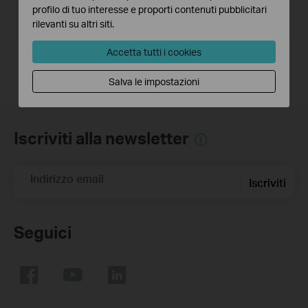
profilo di tuo interesse e proporti contenuti pubblicitari
rilevanti su altri siti.
Sistema operativo: Win2000/XP/2003/Vista/7/8/8.1/10
Accetta tutti i cookies
Salva le impostazioni
Iscriviti alla newsletter
Indirizzo email
Iscriviti
Seguici