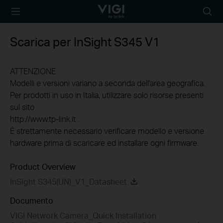
TP-Link, Reliably
Searc
Smart
icon
Scarica per
InSight S345
V1
ATTENZIONE
Modelli e versioni variano a seconda dell'area geografica.
Per prodotti in uso in Italia, utilizzare solo risorse presenti
sul sito
http://www.tp-link.it .
È strettamente necessario verificare modello e versione
hardware prima di scaricare ed installare ogni firmware.
Product Overview
InSight S345(UN)_V1_Datasheet
Documento
VIGI Network Camera_Quick Installation