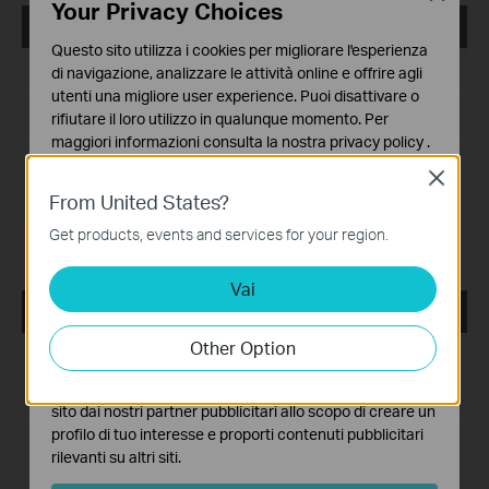
Your Privacy Choices
VIGI VMS_1.8.56_32bits
Questo sito utilizza i cookies per migliorare l'esperienza
Data di pubblicazione:
2025-01-16
di navigazione, analizzare le attività online e offrire agli
utenti una migliore user experience. Puoi disattivare o
Lingua:
Multi-language
rifiutare il loro utilizzo in qualunque momento. Per
maggiori informazioni consulta la nostra
privacy policy
.
Dimensioni file:
473.44 MB
Close
Basic Cookies
From United States?
Sistema operativo: Windows 7/10/11/Server 2008 32bits
Questi cookies sono necessari per il corretto
funzionamento del sito e non possono essere disattivati
Get products, events and services for your region.
Release Note >
nel tuo sistema.
Vai
Analytics e Marketing Cookies
VIGI VMS_1.8.56_64bits
I cookies analitici ci permettono di analizzare le tue
attività sul nostro sito allo scopo di migliorarne le
Other Option
Data di pubblicazione:
2025-01-16
funzionalità.
I marketing cookies possono essere impostati sul nostro
Lingua:
Multi-language
sito dai nostri partner pubblicitari allo scopo di creare un
profilo di tuo interesse e proporti contenuti pubblicitari
Dimensioni file:
536.72 MB
rilevanti su altri siti.
Sistema operativo: Windows 7/10/11/Server 2008 64bits