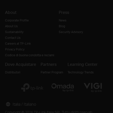
About
Press
Corporate Profile
News
About Us
Blog
Sustainability
Security Advisory
Contact Us
Careers at TP-Link
Privacy Policy
Codice di buona condotta e reclami
Dove Acquistare
Partners
Learning Center
Distributori
Partner Program
Technology Trends
Italia / Italiano
Copyright © 2026 TP-Link Italia SRL Tutti i diritti riservati.