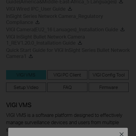
Guide(America&Middle-East-Africa_5 Languages)
VIGI Wired IPC_User Guide
InSight Series Network Camera_Regulatory
Compliance
VIGI Camera(EU2_16 Lanuages)_Installation Guide
VIGI InSight Bullet Network Camera
1_REV1.20.0_Installation Guide
Quick Start Guide for VIGI InSight Series Bullet Network
Camera1
VIGI VMS
VIGI PC Client
VIGI Config Tool
Setup Video
FAQ
Firmware
VIGI VMS
VIGI VMS is a software platform designed to effectively
manage surveillance devices and users from multiple
sites in a unified and intuitive manner.
Close