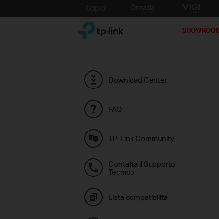
Click
to
TP-Link, Reliably Smart
skip
SHOWROO
the
navigation
bar
Download Center
FAQ
TP-Link Community
Contatta il Supporto
Tecnico
Lista compatibilità