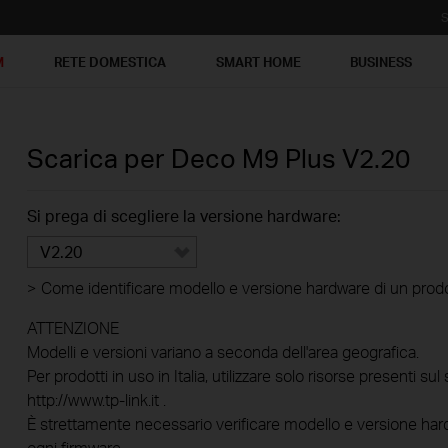
S
M
RETE DOMESTICA
SMART HOME
BUSINESS
Scarica per
Deco M9 Plus
V2.20
Si prega di scegliere la versione hardware:
V2.20
>
Come identificare modello e versione hardware di un prod
ATTENZIONE
Modelli e versioni variano a seconda dell'area geografica.
Per prodotti in uso in Italia, utilizzare solo risorse presenti sul 
http://www.tp-link.it .
È strettamente necessario verificare modello e versione hard
ogni firmware.