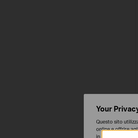
Your Privac
Questo sito utilizz
online e offrire agl
in qualunque mome