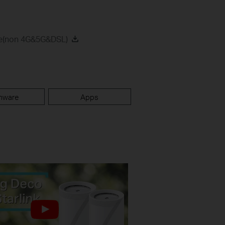
de(non 4G&5G&DSL)
mware
Apps