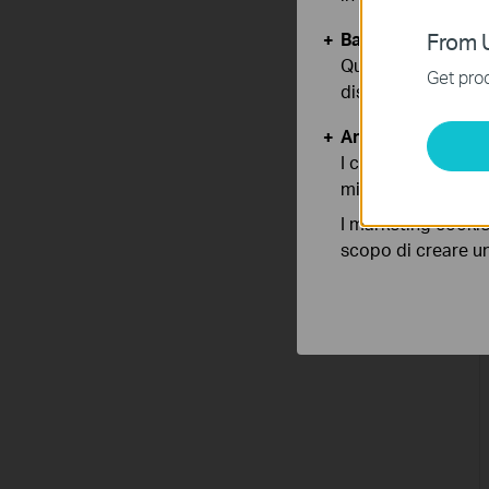
Basic Cookies
From U
Questi cookies so
Get prod
disattivati nel tuo
Analytics e Marke
I cookies analitici
migliorarne le funz
I marketing cookie
scopo di creare un 