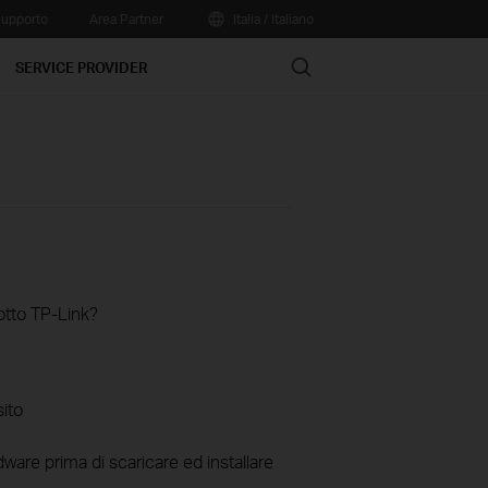
upporto
Area Partner
Italia / Italiano
Search
SERVICE PROVIDER
otto TP-Link?
sito
ware prima di scaricare ed installare