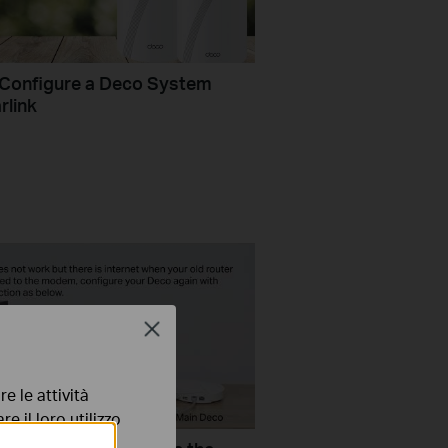
Configure a Deco System
rlink
Close
e le attività
e il loro utilizzo
olicy
.