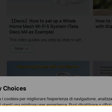
【Deco】How to set up a Whole
How to 
Home Mesh Wi-Fi 5 System (Take
with Sta
Deco M4 as Example)
This video guides you step by step to set up a Whole Home Mesh Wi-Fi 5 System using Deco M4 as an example. The images may differ from actual products.
More
y Choices
a i cookies per migliorare l'esperienza di navigazione, analizzar
i utenti una migliore user experience. Puoi disattivare o rifiutar
nto. Per maggiori informazioni consulta la nostra
privacy p