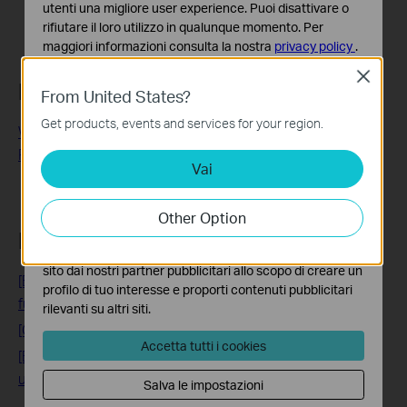
utenti una migliore user experience. Puoi disattivare o
rifiutare il loro utilizzo in qualunque momento. Per
maggiori informazioni consulta la nostra
privacy policy
.
Close
Basic Cookies
Related FAQs
From United States?
Questi cookies sono necessari per il corretto
funzionamento del sito e non possono essere disattivati
Get products, events and services for your region.
What to Do When the TP-Link Deco App Is Not Working
nel tuo sistema.
Properly
Vai
Analytics e Marketing Cookies
I cookies analitici ci permettono di analizzare le tue
attività sul nostro sito allo scopo di migliorarne le
Other Option
funzionalità.
Looking for More
I marketing cookies possono essere impostati sul nostro
sito dai nostri partner pubblicitari allo scopo di creare un
[Blog] Sistemi Deco Mesh e Hybrid Mesh: vantaggi e
profilo di tuo interesse e proporti contenuti pubblicitari
funzionalità
rilevanti su altri siti.
[General] TP-Link Deco Mesh Soluzione Wi-Fi completa
Accetta tutti i cookies
[Blog] Deco Mesh 4G+ e 5G – Connetti la tua casa con
una SIM Card
Salva le impostazioni