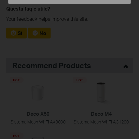
Questa faq è utile?
Your feedback helps improve this site.
Sì
No
Recommend Products
HOT
HOT
Deco X50
Deco M4
Sistema Mesh Wi-Fi AX3000
Sistema Mesh Wi-Fi AC1200
HOT