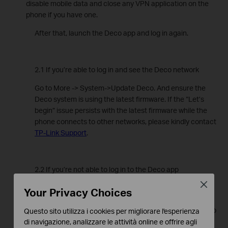
disable mobile data and close any VPN application on the
phone if you have one.
After that, launch the Deco app and log in again.
2.1 If you’re able to log in and see the Deco network
Go to More -> System->Update Deco. And ensure the
Deco system is using the latest firmware. If the “Let’s
begin” issue persists with the latest firmware while the
phone connects to other networks, please kindly contact
TP-Link Support
.
2.2 If you’re not able to log in to the Deco app
Close
In this case, you may have lost the original TP-Link
Your Privacy Choices
account/password used to configure the Deco system.
And you need to reset the whole Deco system and set up
Questo sito utilizza i cookies per migliorare l'esperienza
them again with your current TP-Link account.
di navigazione, analizzare le attività online e offrire agli