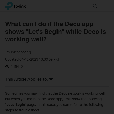
Click
Search
Menu
TP-Link, Reliably Smart
to
skip
the
What can I do if the Deco app
navigation
shows “Let's Begin” while Deco is
bar
working well?
Troubleshooting
Updated 04-12-2023 13:30:09 PM
145412
This Article Applies to:
Sometimes you may find that the Deco network is working well
but when you log in to the Deco app, it will show the following
“
Let’s Begin
” page. In this case, y
ou can refer to the following
steps to troubleshoot.