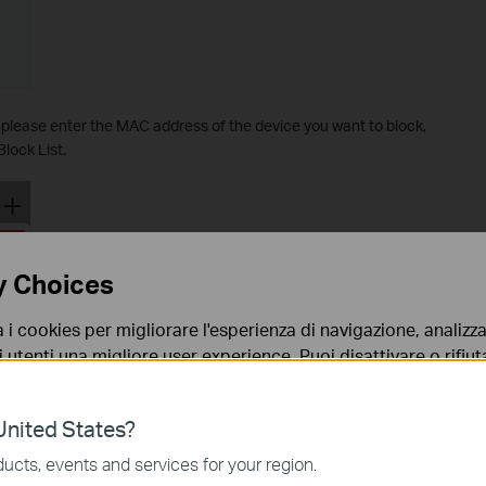
, please enter the MAC address of the device you want to block,
Block List.
y Choices
a i cookies per migliorare l'esperienza di navigazione, analizzar
i utenti una migliore user experience. Puoi disattivare o rifiutar
nto. Per maggiori informazioni consulta la nostra
privacy p
nited States?
no necessari per il corretto funzionamento del sito e non po
ucts, events and services for your region.
 sistema.