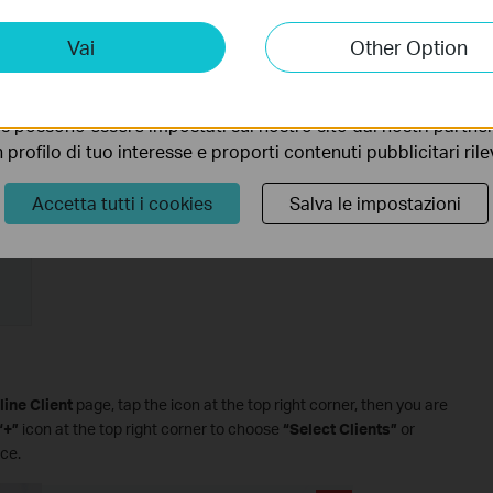
ting Cookies
Vai
Other Option
 ci permettono di analizzare le tue attività sul nostro sito allo
ionalità.
s possono essere impostati sul nostro sito dai nostri partner 
profilo di tuo interesse e proporti contenuti pubblicitari rileva
Accetta tutti i cookies
Salva le impostazioni
line Client
page, tap the icon at the top right corner, then you are
“+”
icon at the top right corner to choose
“Select Clients”
or
ice.