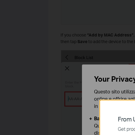
If you choose
“Add by MAC Address”
then tap
Save
to add the device to the 
Your Privac
Questo sito utilizz
online e offrire agl
in qualunque mome
Basic Cookies
From U
Questi cookies so
Get prod
disattivati nel tuo