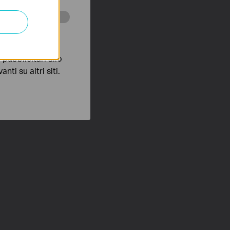
 scopo di
pubblicitari allo
nti su altri siti.