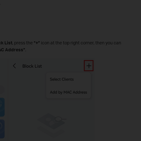
.
k List
, press the
“+”
icon at the top right corner, then you can
AC Address”
.