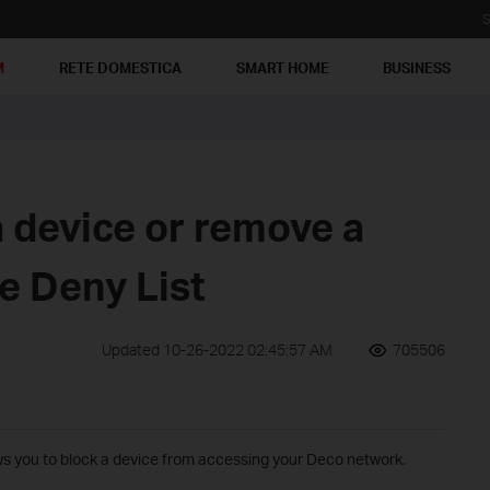
S
M
RETE DOMESTICA
SMART HOME
BUSINESS
 device or remove a
e Deny List
Updated 10-26-2022 02:45:57 AM
705506
ows you to block a device from accessing your Deco network.