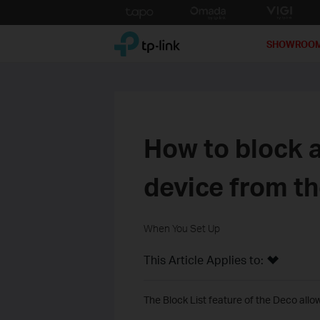
Click
to
TP-Link, Reliably Smart
skip
SHOWROO
the
navigation
bar
How to block a
device from th
When You Set Up
This Article Applies to:
The Block List feature of the Deco all