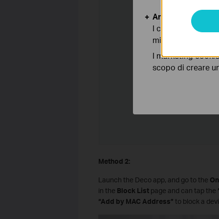
Analytics e Marke
I cookies analitici
migliorarne le funz
I marketing cookie
scopo di creare un 
Method 2:
Launch the Deco app, and go to the
On
in the
Block List
page and can tap the
“Add by MAC Address”
to block a dev