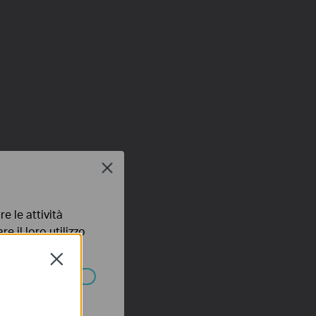
Close
e le attività
e il loro utilizzo
olicy
.
Close
ssono essere