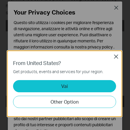
manage surveillance devices and users from multiple
Close
Your Privacy Choices
sites in a unified and intuitive manner.
Questo sito utilizza i cookies per migliorare l'esperienza
VIGI VMS_1.8.56_32bits
di navigazione, analizzare le attività online e offrire agli
utenti una migliore user experience. Puoi disattivare o
Data di pubblicazione:
2025-01-16
rifiutare il loro utilizzo in qualunque momento. Per
maggiori informazioni consulta la nostra
privacy policy
.
Lingua:
Multi-language
Close
Basic Cookies
Dimensioni file:
473.44 MB
From United States?
Questi cookies sono necessari per il corretto
funzionamento del sito e non possono essere disattivati
Get products, events and services for your region.
Sistema operativo: Windows 7/10/11/Server 2008 32bits
nel tuo sistema.
Release Note >
Vai
Analytics e Marketing Cookies
I cookies analitici ci permettono di analizzare le tue
attività sul nostro sito allo scopo di migliorarne le
Other Option
VIGI VMS_1.8.56_64bits
funzionalità.
I marketing cookies possono essere impostati sul nostro
Data di pubblicazione:
2025-01-16
sito dai nostri partner pubblicitari allo scopo di creare un
Lingua:
Multi-language
profilo di tuo interesse e proporti contenuti pubblicitari