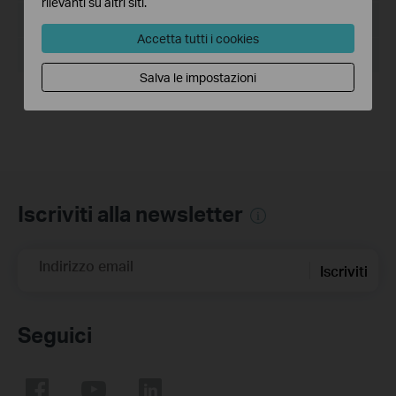
rilevanti su altri siti.
Dimensioni file:
536.72 MB
Accetta tutti i cookies
Sistema operativo: Windows 7/10/11/Server 2008 64bits
Salva le impostazioni
Release Note >
Iscriviti alla newsletter
Indirizzo email
Iscriviti
Seguici