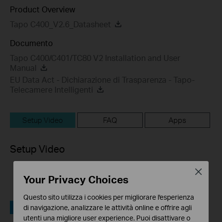
Product Overview
Tapo C400_V2.6_Datasheet
Documento
Tapo C400/C401/TC80 V2 Installation and User
Manual
EU Data Act - Dichiarazione di Trasparenza - Tapo-
Telecamere Intelligenti
Setup Video
FAQ
Apps
Setup Video
Close
Your Privacy Choices
Questo sito utilizza i cookies per migliorare l'esperienza
di navigazione, analizzare le attività online e offrire agli
utenti una migliore user experience. Puoi disattivare o