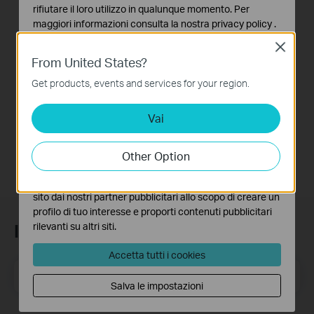
rifiutare il loro utilizzo in qualunque momento. Per
How to Set Up Your
maggiori informazioni consulta la nostra
privacy policy
.
Tapo Smart Wire-
Close
Basic Cookies
Free Security
From United States?
Questi cookies sono necessari per il corretto
Camera System:
funzionamento del sito e non possono essere disattivati
Tapo H200 + Tapo
Get products, events and services for your region.
nel tuo sistema.
C400
Vai
Analytics e Marketing Cookies
I cookies analitici ci permettono di analizzare le tue
attività sul nostro sito allo scopo di migliorarne le
Other Option
funzionalità.
I marketing cookies possono essere impostati sul nostro
sito dai nostri partner pubblicitari allo scopo di creare un
profilo di tuo interesse e proporti contenuti pubblicitari
rilevanti su altri siti.
Iscriviti alla newsletter
Accetta tutti i cookies
Indirizzo email
Iscriviti
Salva le impostazioni