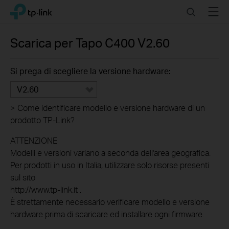
Click
Search
Menu
TP-Link, Reliably Smart
to
skip
the
Scarica per
Tapo C400
V2.60
navigation
bar
Si prega di scegliere la versione hardware:
V2.60
>
Come identificare modello e versione hardware di un
prodotto TP-Link?
ATTENZIONE
Modelli e versioni variano a seconda dell'area geografica.
Per prodotti in uso in Italia, utilizzare solo risorse presenti
sul sito
http://www.tp-link.it .
È strettamente necessario verificare modello e versione
hardware prima di scaricare ed installare ogni firmware.