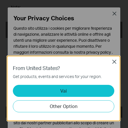
Note:
Fixed related bugs.
Close
Your Privacy Choices
tpPLC_ Utility _Windows 2000/XP/2003/Vista/7/8/8.
Questo sito utilizza i cookies per migliorare l'esperienza
1/10/11
di navigazione, analizzare le attività online e offrire agli
utenti una migliore user experience. Puoi disattivare o
Data di pubblicazione:
2023-02-09
rifiutare il loro utilizzo in qualunque momento. Per
maggiori informazioni consulta la nostra
privacy policy
.
Lingua:
Multi-language
Close
Basic Cookies
Dimensioni file:
72.44 MB
From United States?
Questi cookies sono necessari per il corretto
funzionamento del sito e non possono essere disattivati
Get products, events and services for your region.
Sistema operativo: Win2000/XP/2003/Vista/7/8/8.1/10/11
nel tuo sistema.
Vai
Analytics e Marketing Cookies
Note:
I cookies analitici ci permettono di analizzare le tue
Fixed related bugs
attività sul nostro sito allo scopo di migliorarne le
Other Option
funzionalità.
tpPLC_ Utility _Windows 7/8/8.1/10/11
I marketing cookies possono essere impostati sul nostro
sito dai nostri partner pubblicitari allo scopo di creare un
Data di pubblicazione:
2022-06-27