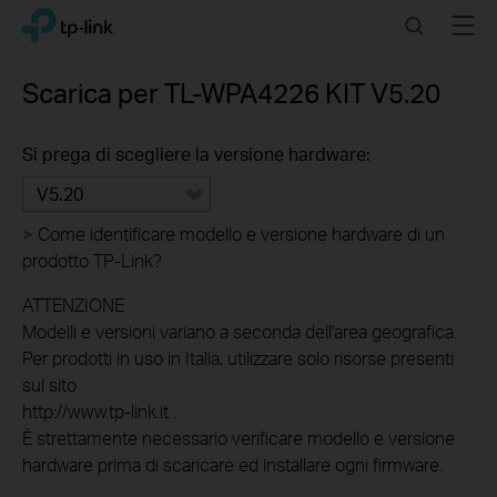
Click
Search
Menu
TP-Link, Reliably Smart
to
skip
the
Scarica per
TL-WPA4226 KIT
V5.20
navigation
bar
Si prega di scegliere la versione hardware:
V5.20
>
Come identificare modello e versione hardware di un
prodotto TP-Link?
ATTENZIONE
Modelli e versioni variano a seconda dell'area geografica.
Per prodotti in uso in Italia, utilizzare solo risorse presenti
sul sito
http://www.tp-link.it .
È strettamente necessario verificare modello e versione
hardware prima di scaricare ed installare ogni firmware.