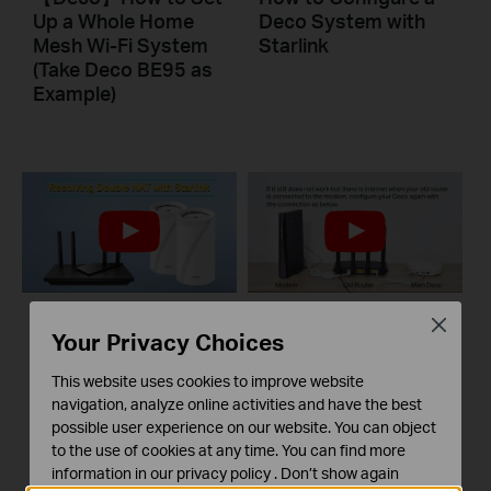
Up a Whole Home
Deco System with
Mesh Wi-Fi System
Starlink
(Take Deco BE95 as
Example)
Close
Your Privacy Choices
How to Resolve
What to do if I fail to
Double NAT using
configure the main
This website uses cookies to improve website
Starlink
Deco and get stuck
navigation, analyze online activities and have the best
on “Testing Internet
possible user experience on our website. You can object
Connection”?
to the use of cookies at any time. You can find more
information in our
privacy policy
.
Don’t show again