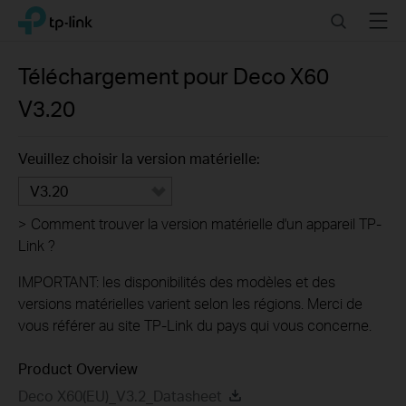
Click
Search
Menu
TP-Link, Reliably Smart
to
skip
the
Téléchargement pour
Deco X60
navigation
V3.20
bar
Veuillez choisir la version matérielle:
V3.20
>
Comment trouver la version matérielle d'un appareil TP-
Link ?
IMPORTANT: les disponibilités des modèles et des
versions matérielles varient selon les régions. Merci de
vous référer au site TP-Link du pays qui vous concerne.
Product Overview
Deco X60(EU)_V3.2_Datasheet