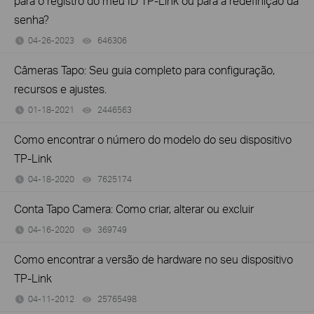
para o registro do meu ID TP-Link ou para a redefinição da
senha?
04-26-2023
646306
views
Câmeras Tapo: Seu guia completo para configuração,
recursos e ajustes.
01-18-2021
2446563
views
Como encontrar o número do modelo do seu dispositivo
TP-Link
04-18-2020
7625174
views
Conta Tapo Camera: Como criar, alterar ou excluir
04-16-2020
369749
views
Como encontrar a versão de hardware no seu dispositivo
TP-Link
04-11-2012
25765498
views