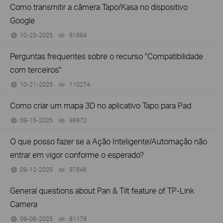
Como transmitir a câmera Tapo/Kasa no dispositivo
Google
10-23-2025
81864
views
Perguntas frequentes sobre o recurso "Compatibilidade
com terceiros"
10-21-2025
110274
views
Como criar um mapa 3D no aplicativo Tapo para Pad
09-15-2025
96972
views
O que posso fazer se a Ação Inteligente/Automação não
entrar em vigor conforme o esperado?
09-12-2025
97646
views
General questions about Pan & Tilt feature of TP-Link
Camera
09-09-2025
81178
views