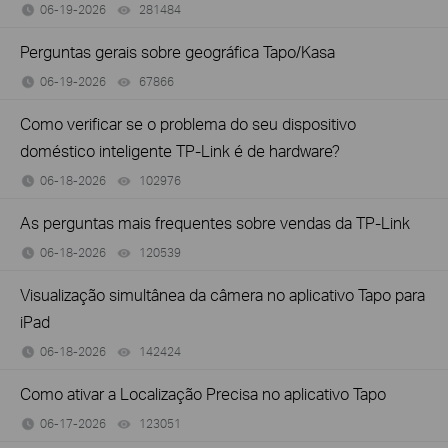
06-19-2026
281484
views
Perguntas gerais sobre geográfica Tapo/Kasa
06-19-2026
67866
views
Como verificar se o problema do seu dispositivo
doméstico inteligente TP-Link é de hardware?
06-18-2026
102976
views
As perguntas mais frequentes sobre vendas da TP-Link
06-18-2026
120539
views
Visualização simultânea da câmera no aplicativo Tapo para
iPad
06-18-2026
142424
views
Como ativar a Localização Precisa no aplicativo Tapo
06-17-2026
123051
views