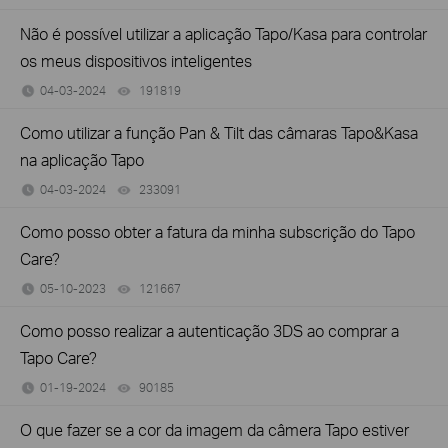
Não é possível utilizar a aplicação Tapo/Kasa para controlar
os meus dispositivos inteligentes
04-03-2024
191819
views
Como utilizar a função Pan & Tilt das câmaras Tapo&Kasa
na aplicação Tapo
04-03-2024
233091
views
Como posso obter a fatura da minha subscrição do Tapo
Care?
05-10-2023
121667
views
Como posso realizar a autenticação 3DS ao comprar a
Tapo Care?
01-19-2024
90185
views
O que fazer se a cor da imagem da câmera Tapo estiver