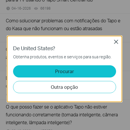
04-16-2026
66198
views
Como solucionar problemas com notificações do Tapo e
do Kasa que não funcionam ou estão atrasadas
04-14-2026
95888
views
Close
De United States?
Como corrigir um problema de oscilação na visualização
ao vivo da câmera Tapo
Obtenha produtos, eventos e serviços para sua região.
04-14-2026
53165
views
Procurar
Defina uma zona de privacidade para a câmera e
campainha Tapo.
Outra opção
04-06-2026
130263
views
O que posso fazer se o aplicativo Tapo não estiver
funcionando corretamente (tomada inteligente, câmera
inteligente, lâmpada inteligente)?