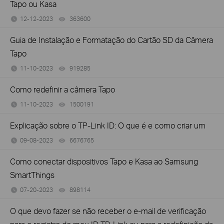
Tapo ou Kasa
12-12-2023
363600
views
Guia de Instalação e Formatação do Cartão SD da Câmera
Tapo
11-10-2023
919285
views
Como redefinir a câmera Tapo
11-10-2023
1500191
views
Explicação sobre o TP-Link ID: O que é e como criar um
09-08-2023
6676765
views
Como conectar dispositivos Tapo e Kasa ao Samsung
SmartThings
07-20-2023
898114
views
O que devo fazer se não receber o e-mail de verificação