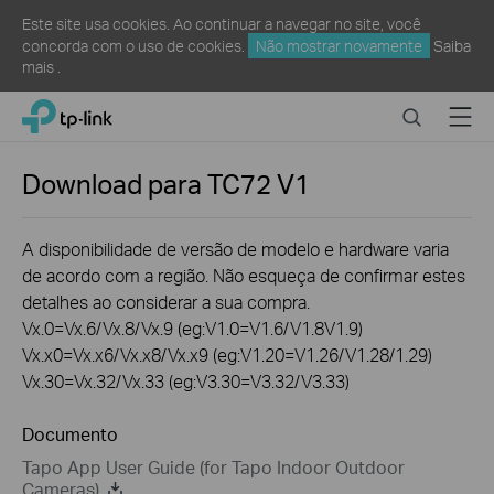
Este site usa cookies. Ao continuar a navegar no site, você
concorda com o uso de cookies.
Não mostrar novamente
Saiba
mais
.
Click
Search
Menu
TP-Link, Reliably Smart
to
skip
the
Download para
TC72
V1
navigation
bar
A disponibilidade de versão de modelo e hardware varia
de acordo com a região. Não esqueça de confirmar estes
detalhes ao considerar a sua compra.
Vx.0=Vx.6/Vx.8/Vx.9 (eg:V1.0=V1.6/V1.8V1.9)
Vx.x0=Vx.x6/Vx.x8/Vx.x9 (eg:V1.20=V1.26/V1.28/1.29)
Vx.30=Vx.32/Vx.33 (eg:V3.30=V3.32/V3.33)
Documento
Tapo App User Guide (for Tapo Indoor Outdoor
Cameras)