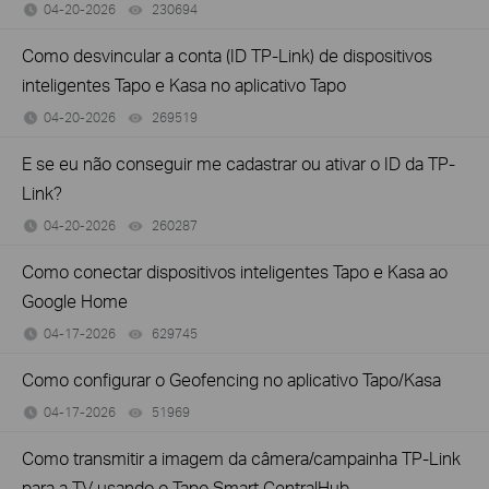
04-20-2026
230694
views
Como desvincular a conta (ID TP-Link) de dispositivos
inteligentes Tapo e Kasa no aplicativo Tapo
04-20-2026
269519
views
E se eu não conseguir me cadastrar ou ativar o ID da TP-
Link?
04-20-2026
260287
views
Como conectar dispositivos inteligentes Tapo e Kasa ao
Google Home
04-17-2026
629745
views
Como configurar o Geofencing no aplicativo Tapo/Kasa
04-17-2026
51969
views
Como transmitir a imagem da câmera/campainha TP-Link
para a TV usando o Tapo Smart CentralHub