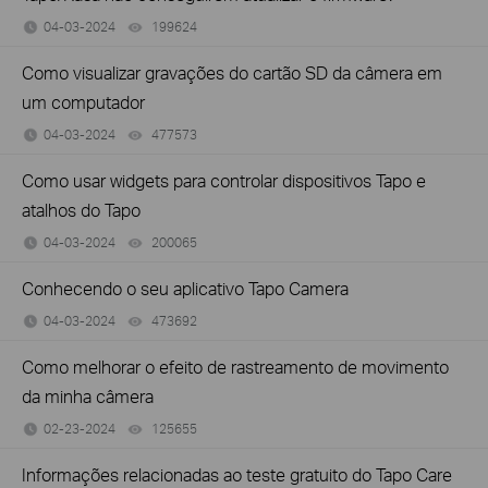
04-03-2024
199624
views
Como visualizar gravações do cartão SD da câmera em
um computador
04-03-2024
477573
views
Como usar widgets para controlar dispositivos Tapo e
atalhos do Tapo
04-03-2024
200065
views
Conhecendo o seu aplicativo Tapo Camera
04-03-2024
473692
views
Como melhorar o efeito de rastreamento de movimento
da minha câmera
02-23-2024
125655
views
Informações relacionadas ao teste gratuito do Tapo Care