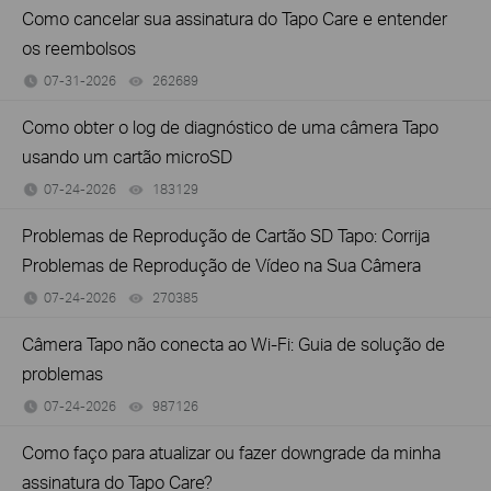
Como cancelar sua assinatura do Tapo Care e entender
os reembolsos
07-31-2026
262689
views
Como obter o log de diagnóstico de uma câmera Tapo
usando um cartão microSD
07-24-2026
183129
views
Problemas de Reprodução de Cartão SD Tapo: Corrija
Problemas de Reprodução de Vídeo na Sua Câmera
07-24-2026
270385
views
Câmera Tapo não conecta ao Wi-Fi: Guia de solução de
problemas
07-24-2026
987126
views
Como faço para atualizar ou fazer downgrade da minha
assinatura do Tapo Care?