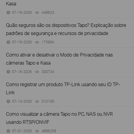
Kasa
07-16-2026
448623
views
Quão seguros são os dispositivos Tapo? Explicação sobre
padrões de segurança e recursos de privacidade
07-16-2026
175904
views
Como ativar e desativar o Modo de Privacidade nas
câmeras Tapo e Kasa
07-16-2026
300734
views
Como registrar um produto TP-Link usando seu ID TP-
Link
07-13-2026
510100
views
Como visualizar a câmera Tapo no PC, NAS ou NVR
usando RTSP/ONVIF
07-01-2026
4686259
views