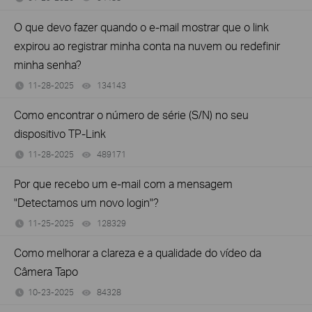
O que devo fazer quando o e-mail mostrar que o link
expirou ao registrar minha conta na nuvem ou redefinir
minha senha?
11-28-2025
134143
views
Como encontrar o número de série (S/N) no seu
dispositivo TP-Link
11-28-2025
489171
views
Por que recebo um e-mail com a mensagem
"Detectamos um novo login"?
11-25-2025
128329
views
Como melhorar a clareza e a qualidade do vídeo da
Câmera Tapo
10-23-2025
84328
views