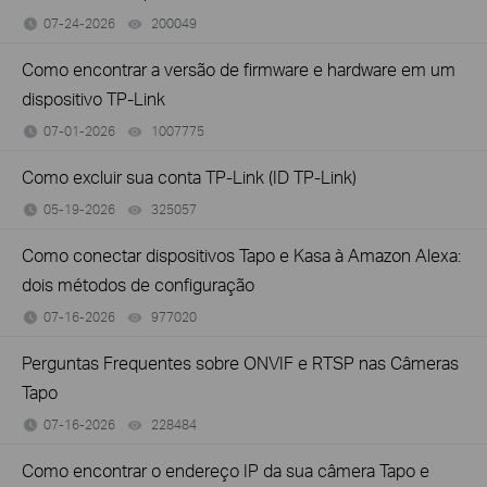
07-24-2026
200049
views
Como encontrar a versão de firmware e hardware em um
dispositivo TP-Link
07-01-2026
1007775
views
Como excluir sua conta TP-Link (ID TP-Link)
05-19-2026
325057
views
Como conectar dispositivos Tapo e Kasa à Amazon Alexa:
dois métodos de configuração
07-16-2026
977020
views
Perguntas Frequentes sobre ONVIF e RTSP nas Câmeras
Tapo
07-16-2026
228484
views
Como encontrar o endereço IP da sua câmera Tapo e