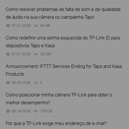
Como resolver problemas de falta de som e de qualidade
de áudio na sua câmera ou campainha Tapo
07-01-2026
46186
views
Como redefinir uma senha esquecida do TP-Link ID para
dispositivos Tapo e Kasa
07-01-2026
257567
views
Announcement: IFTTT Services Ending for Tapo and Kasa
Products
06-30-2026
0
views
Como posicionar minha câmera TP-Link para obter o
melhor desempenho?
06-19-2026
126739
views
Por que a TP-Link exige meu endereço de e-mail?