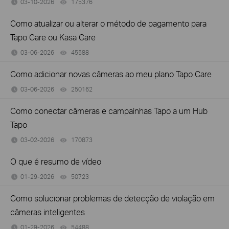
03-10-2026
175376
views
Como atualizar ou alterar o método de pagamento para
Tapo Care ou Kasa Care
03-06-2026
45588
views
Como adicionar novas câmeras ao meu plano Tapo Care
03-06-2026
250162
views
Como conectar câmeras e campainhas Tapo a um Hub
Tapo
03-02-2026
170873
views
O que é resumo de vídeo
01-29-2026
50723
views
Como solucionar problemas de detecção de violação em
câmeras inteligentes
01-29-2026
54488
views