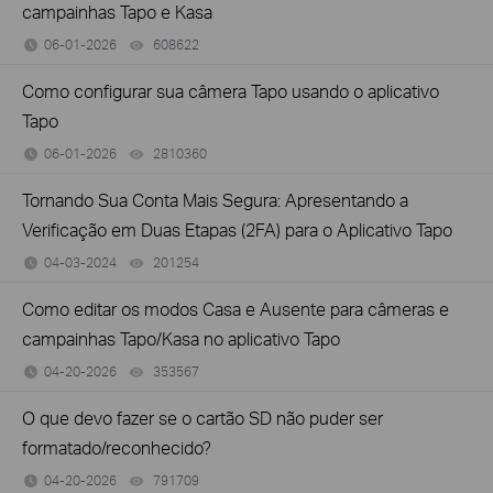
campainhas Tapo e Kasa
06-01-2026
608622
views
Como configurar sua câmera Tapo usando o aplicativo
Tapo
06-01-2026
2810360
views
Tornando Sua Conta Mais Segura: Apresentando a
Verificação em Duas Etapas (2FA) para o Aplicativo Tapo
04-03-2024
201254
views
Como editar os modos Casa e Ausente para câmeras e
campainhas Tapo/Kasa no aplicativo Tapo
04-20-2026
353567
views
O que devo fazer se o cartão SD não puder ser
formatado/reconhecido?
04-20-2026
791709
views