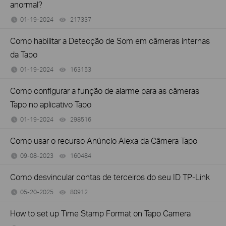
anormal?
01-19-2024
217337
views
Como habilitar a Detecção de Som em câmeras internas
da Tapo
01-19-2024
163153
views
Como configurar a função de alarme para as câmeras
Tapo no aplicativo Tapo
01-19-2024
298516
views
Como usar o recurso Anúncio Alexa da Câmera Tapo
09-08-2023
160484
views
Como desvincular contas de terceiros do seu ID TP-Link
05-20-2025
80912
views
How to set up Time Stamp Format on Tapo Camera