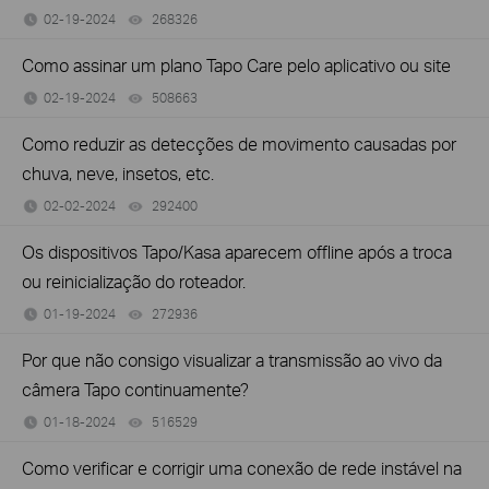
02-19-2024
268326
views
Como assinar um plano Tapo Care pelo aplicativo ou site
02-19-2024
508663
views
Como reduzir as detecções de movimento causadas por
chuva, neve, insetos, etc.
02-02-2024
292400
views
Os dispositivos Tapo/Kasa aparecem offline após a troca
ou reinicialização do roteador.
01-19-2024
272936
views
Por que não consigo visualizar a transmissão ao vivo da
câmera Tapo continuamente?
01-18-2024
516529
views
Como verificar e corrigir uma conexão de rede instável na