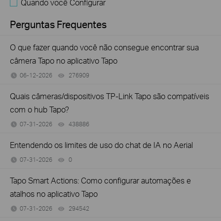
Quando você Configurar
Perguntas Frequentes
O que fazer quando você não consegue encontrar sua
câmera Tapo no aplicativo Tapo
06-12-2026
276909
views
Quais câmeras/dispositivos TP-Link Tapo são compatíveis
com o hub Tapo?
07-31-2026
438886
views
Entendendo os limites de uso do chat de IA no Aerial
07-31-2026
0
views
Tapo Smart Actions: Como configurar automações e
atalhos no aplicativo Tapo
07-31-2026
294542
views