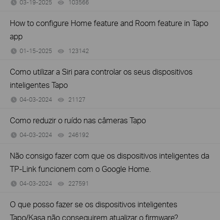
03-19-2025
103566
views
How to configure Home feature and Room feature in Tapo
app
01-15-2025
123142
views
Como utilizar a Siri para controlar os seus dispositivos
inteligentes Tapo
04-03-2024
21127
views
Como reduzir o ruído nas câmeras Tapo
04-03-2024
246192
views
Não consigo fazer com que os dispositivos inteligentes da
TP-Link funcionem com o Google Home.
04-03-2024
227591
views
O que posso fazer se os dispositivos inteligentes
Tapo/Kasa não conseguirem atualizar o firmware?