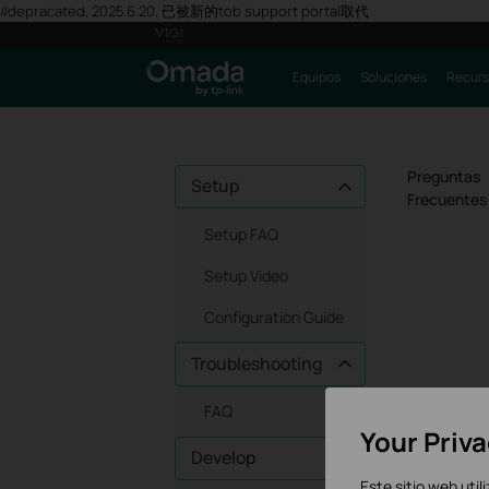
//depracated, 2025.6.20, 已被新的tob support portal取代
Equipos
Soluciones
Recurs
Preguntas
Setup
Frecuentes
Setup FAQ
Setup Video
Configuration Guide
Troubleshooting
FAQ
Your Priv
Develop
Este sitio web util