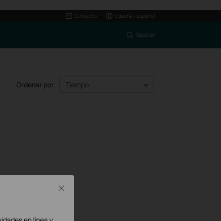
Contacto
España / español
Buscar
Ordenar por
Tiempo
Close
vidades en línea y