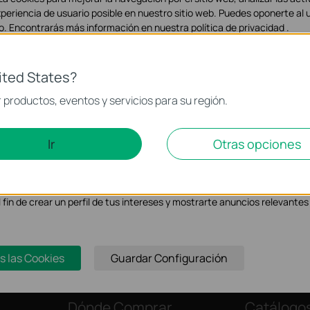
xperiencia de usuario posible en nuestro sitio web. Puedes oponerte al 
. Encontrarás más información en nuestra
política de privacidad
.
icas
ited States?
necesarias para el funcionamiento del sitio web y no pueden desactiva
productos, eventos y servicios para su región.
nálisis y de Marketing
Ir
Otras opciones
isis nos permiten analizar tus actividades en nuestro sitio web con el f
alidad del mismo.
keting pueden ser instaladas a través de nuestro sitio web por nuestr
l fin de crear un perfil de tus intereses y mostrarte anuncios relevantes 
Suscríbete
s las Cookies
Guardar Configuración
Dónde Comprar
Catálogo