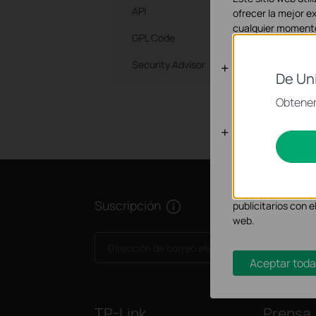
API
ofrecer la mejor e
cualquier momento
GPL Code
Security Advisor
Cookies Bás
De Un
Estas cookies son 
Obtener 
Cookies de A
Las cookies de anál
adaptar la funcion
Las cookies de mar
Suscripción
publicitarios con e
web.
Dirección de correo electrónico
Aceptar toda
TP-Link
Prensa