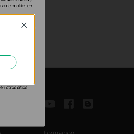
uso de cookies en
Close
rse en tu sistema.
in de mejorar y
os socios
Síguenos
en otros sitios
s
Formación