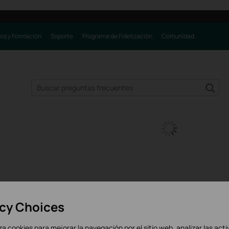
os y Formación
Soporte
Programa de Fidelización
Comunidad
acy Choices
iza cookies para mejorar la navegación por el sitio web, analizar las acti