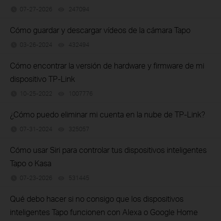
07-27-2026
247094
views
Cómo guardar y descargar vídeos de la cámara Tapo
03-26-2024
432494
views
Cómo encontrar la versión de hardware y firmware de mi
dispositivo TP-Link
10-25-2022
1007776
views
¿Cómo puedo eliminar mi cuenta en la nube de TP-Link?
07-31-2024
325057
views
Cómo usar Siri para controlar tus dispositivos inteligentes
Tapo o Kasa
07-23-2026
531445
views
Qué debo hacer si no consigo que los dispositivos
inteligentes Tapo funcionen con Alexa o Google Home