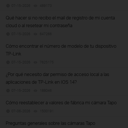
07-15-2026
489173
views
Qué hacer si no recibo el mail de registro de mi cuenta
cloud o al resetear mi contraseña
07-15-2026
647266
views
Cómo encontrar el número de modelo de tu dispositivo
TP-Link
07-15-2026
7625175
views
¿Por qué necesito dar permiso de acceso local a las
aplicaciones de TP-Link en IOS 14?
07-15-2026
188046
views
Cómo reestablecer a valores de fábrica mi cámara Tapo
07-06-2026
1500191
views
Preguntas generales sobre las cámaras Tapo