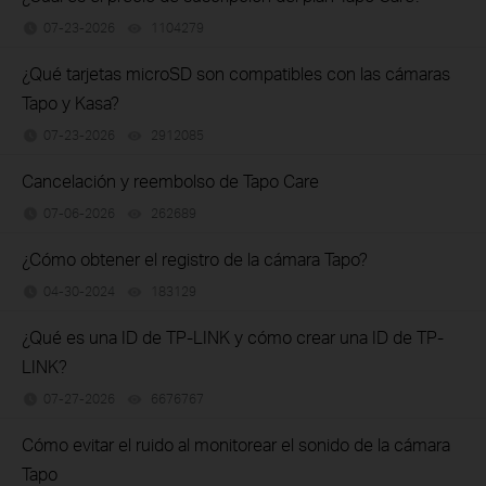
07-23-2026
1104279
views
¿Qué tarjetas microSD son compatibles con las cámaras
Tapo y Kasa?
07-23-2026
2912085
views
Cancelación y reembolso de Tapo Care
07-06-2026
262689
views
¿Cómo obtener el registro de la cámara Tapo?
04-30-2024
183129
views
¿Qué es una ID de TP-LINK y cómo crear una ID de TP-
LINK?
07-27-2026
6676767
views
Cómo evitar el ruido al monitorear el sonido de la cámara
Tapo