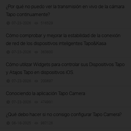
¿Por qué no puedo ver la transmisión en vivo de la cámara
Tapo continuamente?
07-23-2026
516529
views
Cómo comprobar y mejorar la estabilidad de la conexión
de red de los dispositivos inteligentes Tapo&Kasa
07-23-2026
363600
views
Cómo utilizar Widgets para controlar sus Dispositivos Tapo
y Atajos Tapo en dispositivos iOS.
07-23-2026
200697
views
Conociendo la aplicación Tapo Camera
07-23-2026
474991
views
¿Qué debo hacer si no consigo configurar Tapo Camera?
06-18-2025
987126
views