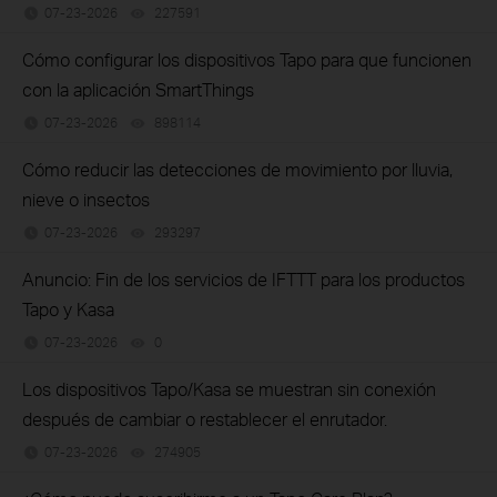
07-23-2026
227591
views
Cómo configurar los dispositivos Tapo para que funcionen
con la aplicación SmartThings
07-23-2026
898114
views
Cómo reducir las detecciones de movimiento por lluvia,
nieve o insectos
07-23-2026
293297
views
Anuncio: Fin de los servicios de IFTTT para los productos
Tapo y Kasa
07-23-2026
0
views
Los dispositivos Tapo/Kasa se muestran sin conexión
después de cambiar o restablecer el enrutador.
07-23-2026
274905
views