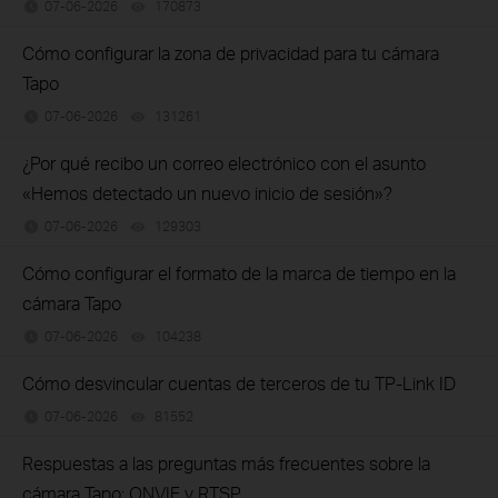
07-06-2026
170873
views
Cómo configurar la zona de privacidad para tu cámara
Tapo
07-06-2026
131261
views
¿Por qué recibo un correo electrónico con el asunto
«Hemos detectado un nuevo inicio de sesión»?
07-06-2026
129303
views
Cómo configurar el formato de la marca de tiempo en la
cámara Tapo
07-06-2026
104238
views
Cómo desvincular cuentas de terceros de tu TP-Link ID
07-06-2026
81552
views
Respuestas a las preguntas más frecuentes sobre la
cámara Tapo: ONVIF y RTSP