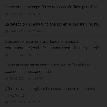
Cómo crear un mapa 3D en la aplicación Tapo para iPad
01-21-2025
97532
views
La detección no está funcionando en la cámara TP-Link.
04-08-2024
231480
views
Qué puedo hacer si la app Tapo no funciona
correctamente (enchufe, cámara y bombilla inteligente)?
07-15-2024
176134
views
Cómo eliminar mi dispositivo inteligente Tapo&Kasa
cuando está desconectado
08-05-2024
159067
views
¿Cómo volver a registrar la cámara Tapo en otra cuenta
(TP-Link ID)?
07-29-2024
237237
views