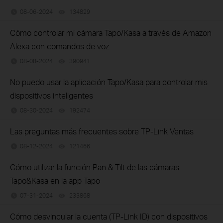
08-06-2024
134829
views
Cómo controlar mi cámara Tapo/Kasa a través de Amazon
Alexa con comandos de voz
08-08-2024
390941
views
No puedo usar la aplicación Tapo/Kasa para controlar mis
dispositivos inteligentes
08-30-2024
192474
views
Las preguntas más frecuentes sobre TP-Link Ventas
08-12-2024
121466
views
Cómo utilizar la función Pan & Tilt de las cámaras
Tapo&Kasa en la app Tapo
07-31-2024
233868
views
Cómo desvincular la cuenta (TP-Link ID) con dispositivos