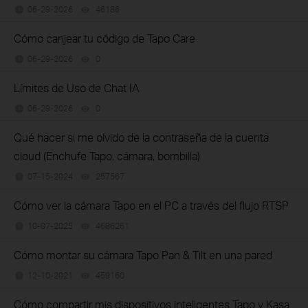
06-29-2026
46186
views
Cómo canjear tu código de Tapo Care
06-29-2026
0
views
Límites de Uso de Chat IA
06-29-2026
0
views
Qué hacer si me olvido de la contraseña de la cuenta
cloud (Enchufe Tapo, cámara, bombilla)
07-15-2024
257567
views
Cómo ver la cámara Tapo en el PC a través del flujo RTSP
10-07-2025
4686261
views
Cómo montar su cámara Tapo Pan & Tilt en una pared
12-10-2021
459160
views
Cómo compartir mis dispositivos inteligentes Tapo y Kasa