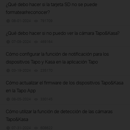
¿Qué debo hacer si la tarjeta SD no se puede
formatear/reconocer?
08-01-2024
791709
views
¿Qué debo hacer si no puedo ver la cámara Tapo&Kasa?
07-09-2024
469164
views
Cómo configurar la función de notificación para los
dispositivos Tapo y Kasa en la aplicación Tapo
03-19-2024
235170
views
Cómo actualizar el firmware de los dispositivos Tapo&Kasa
en la Tapo App
08-05-2024
330145
views
Cómo utilizar la función de detección de las cámaras
Tapo&Kasa
07-31-2024
608622
views