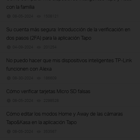
con la familia
08-05-2024
1508121
views
Su cuenta más segura: Introducción de la verificación en
dos pasos (2FA) para la aplicación Tapo
04-09-2024
201254
views
No puedo hacer que mis dispositivos inteligentes TP-Link
funcionen con Alexa
08-30-2024
186609
views
Cómo verificar tarjetas Micro SD falsas
08-05-2024
2298528
views
Cómo editar los modos Home y Away de las cámaras
Tapo&Kasa en la aplicación Tapo
08-05-2024
353567
views