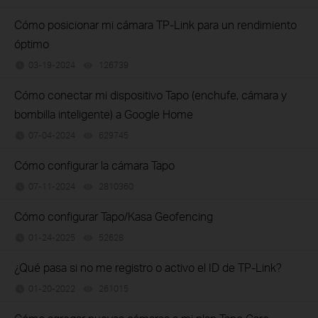
Cómo posicionar mi cámara TP-Link para un rendimiento
óptimo
03-19-2024
126739
views
Cómo conectar mi dispositivo Tapo (enchufe, cámara y
bombilla inteligente) a Google Home
07-04-2024
629745
views
Cómo configurar la cámara Tapo
07-11-2024
2810360
views
Cómo configurar Tapo/Kasa Geofencing
01-24-2025
52628
views
¿Qué pasa si no me registro o activo el ID de TP-Link?
01-20-2022
261015
views