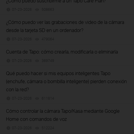
¿Cómo puedo suscribirme a un Tapo Care Plan?
07-23-2026
508663
views
¿Cómo puedo ver las grabaciones de video de la cámara
desde la tarjeta SD en un ordenador?
07-23-2026
479064
views
Cuenta de Tapo: cómo crearla, modificarla o eliminarla
07-23-2026
369749
views
Qué puedo hacer si mis equipos inteligentes Tapo
(enchufe, cámara o bombilla inteligente) pierden conexión
con la red?
07-23-2026
611814
views
Cómo controlar la cámara Tapo/Kasa mediante Google
Home con comandos de voz
07-23-2026
512224
views