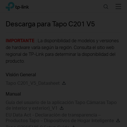
Click
Search
Menu
TP-Link, Reliably Smart
to
skip
the
Descarga para
Tapo C201
V5
navigation
bar
IMPORTANTE
: La disponibilidad de modelos y versiones
de hardware varía según la región. Consulta el sitio web
regional de TP-Link para determinar la disponibilidad del
producto.
Visión General
Tapo C201_V5_Datasheet
Manual
Guía del usuario de la aplicación Tapo Cámaras Tapo
de interior y exterior)_V1
EU Data Act - Declaración de transparencia –
Productos Tapo – Dispositivos de Hogar Inteligente