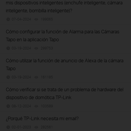
mis dispositivos inteligentes (enchufe inteligente, cámara
inteligente, bombilla inteligente)?
07-04-2024
199065
views
Cómo configurar la función de Alarma para las Cámaras
Tapo en la aplicación Tapo
03-19-2024
299753
views
Cómo utilizar la función de anuncio de Alexa de la cámara
Tapo
03-19-2024
161185
views
Cómo verificar si se trata de un problema de hardware del
dispositivo de domótica TP-Link
08-12-2024
103589
views
¿Porqué TP-Link necesita mi email?
02-01-2023
282561
views