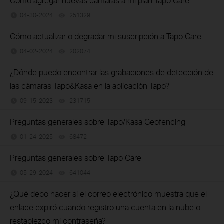
Cómo agregar nuevas cámaras a mi plan Tapo Care
04-30-2024
251329
views
Cómo actualizar o degradar mi suscripción a Tapo Care
04-02-2024
202074
views
¿Dónde puedo encontrar las grabaciones de detección de
las cámaras Tapo&Kasa en la aplicación Tapo?
09-15-2023
231715
views
Preguntas generales sobre Tapo/Kasa Geofencing
01-24-2025
68472
views
Preguntas generales sobre Tapo Care
05-29-2024
641044
views
¿Qué debo hacer si el correo electrónico muestra que el
enlace expiró cuando registro una cuenta en la nube o
restablezco mi contraseña?