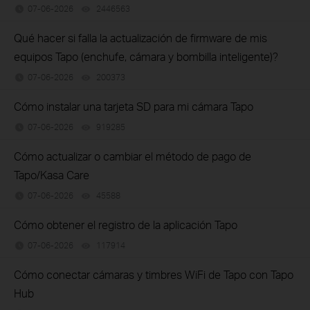
07-06-2026
2446563
views
Qué hacer si falla la actualización de firmware de mis
equipos Tapo (enchufe, cámara y bombilla inteligente)?
07-06-2026
200373
views
Cómo instalar una tarjeta SD para mi cámara Tapo
07-06-2026
919285
views
Cómo actualizar o cambiar el método de pago de
Tapo/Kasa Care
07-06-2026
45588
views
Cómo obtener el registro de la aplicación Tapo
07-06-2026
117914
views
Cómo conectar cámaras y timbres WiFi de Tapo con Tapo
Hub