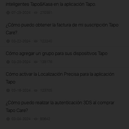
inteligentes Tapo&Kasa en la aplicación Tapo.
07-29-2024
270381
views
¿Cómo puedo obtener la factura de mi suscripción Tapo
Care?
03-22-2024
122240
views
Cómo agregar un grupo para sus dispositivos Tapo
03-20-2024
138176
views
Cómo activar la Localización Precisa para la aplicación
Tapo
03-19-2024
123705
views
¿Cómo puedo realizar la autenticación 3DS al comprar
Tapo Care?
03-04-2024
90642
views