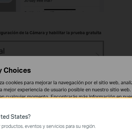
iguración de la Cámara y habilitar la prueba gratuita
y Choices
liza cookies para mejorar la navegación por el sitio web, anali
a en Vista en Vivo -> Tapo Care o Configuración de la Cámara ->
 la mejor experiencia de usuario posible en nuestro sitio we
 en cualquier momento. Encontrarás más información en nue
ted States?
 necesarias para el funcionamiento del sitio web y no puede
productos, eventos y servicios para su región.