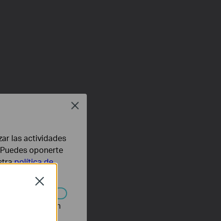
Close
zar las actividades
b. Puedes oponerte
stra
política de
Close
n desactivarse en