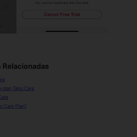
 Relacionadas
are
 plan Tapo Care
Care
o Care Plan?