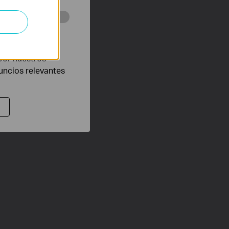
eb con el fin de
por nuestros
nuncios relevantes