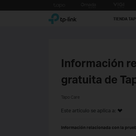
Click
to
TP-Link, Reliably Smart
skip
TIENDA TA
the
navigation
bar
Información re
gratuita de Ta
Tapo Care
Este artículo se aplica a:
Información relacionada con la prue