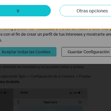
is y de Marketing
Ir
Otras opciones
lisis nos permiten analizar tus actividades en nuestro sitio w
la funcionalidad del mismo.
rketing pueden ser instaladas a través de nuestro sitio web 
os con el fin de crear un perfil de tus intereses y mostrarte a
b.
Aceptar todas las Cookies
Guardar Configuración
ta?
ueba en cualquier momento durante el período de prueba.
 detendrá de inmediato y no se podrá volver a activar.
la aplicación Tapo -> Configuración de la Cámara -> Prueba
eba Gratuita
.