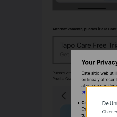
Alternativamente, puedes ir a la Conf
Your Privac
Este sitio web uti
Puedes ver los días restantes de prueb
Prueba Gratuita de Tapo Care.
en línea y ofrecer
al uso de cookies
privacidad
.
Cookies Básicas
De Uni
Estas cookies son
Obtener 
tu sistema.