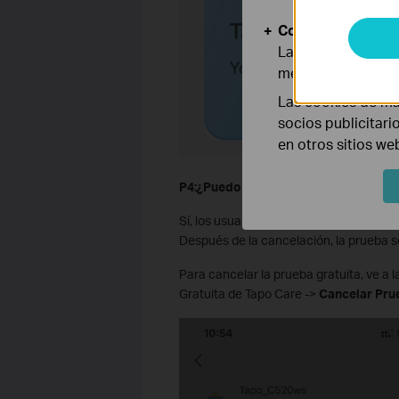
Cookies de Anális
Las cookies de aná
mejorar y adaptar 
Las cookies de ma
socios publicitari
en otros sitios we
P4
:
¿Puedo cancelar la Prueba Gratui
Sí, los usuarios pueden cancelar la pr
Después de la cancelación, la prueba se
Para cancelar la prueba gratuita, ve a 
Gratuita de Tapo Care ->
Cancelar Pru