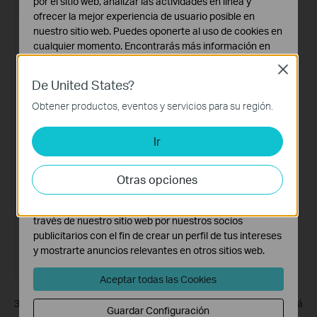
por el sitio web, analizar las actividades en línea y
ofrecer la mejor experiencia de usuario posible en
nuestro sitio web. Puedes oponerte al uso de cookies en
cualquier momento. Encontrarás más información en
nuestra
política de privacidad
.
Close
De United States?
Cookies Básicas
Estas cookies son necesarias para el funcionamiento
Obtener productos, eventos y servicios para su región.
del sitio web y no pueden desactivarse en tu sistema.
Ir
Cookies de Análisis y de Marketing
Las cookies de análisis nos permiten analizar tus
actividades en nuestro sitio web con el fin de mejorar y
Otras opciones
adaptar la funcionalidad del mismo.
Las cookies de marketing pueden ser instaladas a
través de nuestro sitio web por nuestros socios
publicitarios con el fin de crear un perfil de tus intereses
y mostrarte anuncios relevantes en otros sitios web.
Aceptar todas las Cookies
3. Toca
Eliminar
en la parte inferior y el dispositivo se eliminará
Guardar Configuración