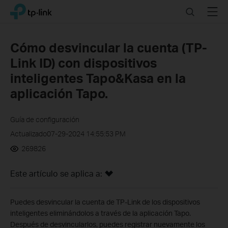
Click
Search
Menu
TP-Link, Reliably Smart
to
skip
the
Cómo desvincular la cuenta (TP-
navigation
Link ID) con dispositivos
bar
inteligentes Tapo&Kasa en la
aplicación Tapo.
Guía de configuración
Actualizado07-29-2024 14:55:53 PM
269826
Este artículo se aplica a:
Puedes desvincular la cuenta de TP-Link de los dispositivos
inteligentes eliminándolos a través de la aplicación Tapo.
Después de desvincularlos, puedes registrar nuevamente los