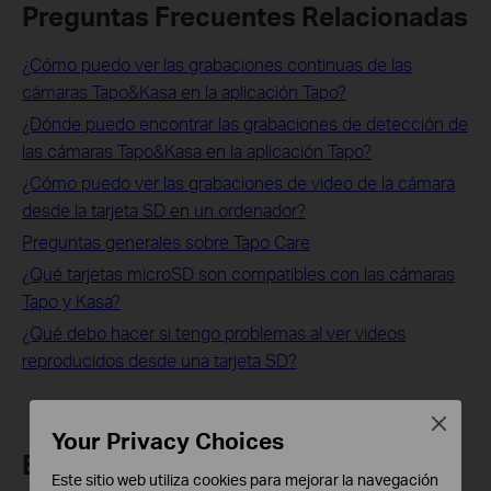
Preguntas Frecuentes Relacionadas
¿Cómo puedo ver las grabaciones continuas de las
cámaras Tapo&Kasa en la aplicación Tapo?
¿Dónde puedo encontrar las grabaciones de detección de
las cámaras Tapo&Kasa en la aplicación Tapo?
¿Cómo puedo ver las grabaciones de video de la cámara
desde la tarjeta SD en un ordenador?
Preguntas generales sobre Tapo Care
¿Qué tarjetas microSD son compatibles con las cámaras
Tapo y Kasa?
¿Qué debo hacer si tengo problemas al ver videos
reproducidos desde una tarjeta SD?
Close
Your Privacy Choices
Buscar Más
Este sitio web utiliza cookies para mejorar la navegación