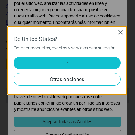
por el sitio web, analizar las actividades en línea y
Start a Whole-New Home Experience with Tapo Smart
ofrecer la mejor experiencia de usuario posible en
Actions
nuestro sitio web. Puedes oponerte al uso de cookies en
Use Siri to Control Your Tapo Smart Devices
cualquier momento. Encontrarás más información en
nuestra
política de privacidad
.
Close
De United States?
Cookies Básicas
¿Es útil este artículo?
Estas cookies son necesarias para el funcionamiento
Obtener productos, eventos y servicios para su región.
Tus comentarios nos ayudan a mejorar esta web.
del sitio web y no pueden desactivarse en tu sistema.
Ir
Cookies de Análisis y de Marketing
Sí
No
Las cookies de análisis nos permiten analizar tus
actividades en nuestro sitio web con el fin de mejorar y
Otras opciones
adaptar la funcionalidad del mismo.
Las cookies de marketing pueden ser instaladas a
Productos recomendados
través de nuestro sitio web por nuestros socios
publicitarios con el fin de crear un perfil de tus intereses
y mostrarte anuncios relevantes en otros sitios web.
TOP VENTAS
NUEVO
Aceptar todas las Cookies
Guardar Configuración