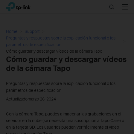
Click
Search
Menu
TP-Link, Reliably Smart
to
skip
the
navigation
Home
Support
bar
Preguntas y respuestas sobre la explicación funcional o los
parámetros de especificación
Cómo guardar y descargar vídeos de la cámara Tapo
Cómo guardar y descargar vídeos
de la cámara Tapo
Preguntas y respuestas sobre la explicación funcional o los
parámetros de especificación
Actualizadomarzo 26, 2024
Con la cámara Tapo, puedes almacenar las grabaciones en el
servidor en la nube (se necesita una suscripción a Tapo Care) o
en la tarjeta SD. Los usuarios pueden ver fácilmente el video
desde la aplicación Tapo.