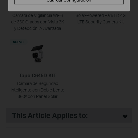
Tapo C230
TC90G KIT
Cámara de Vigilancia Wi-Fi
Solar-Powered Pan/Tilt 4G
de 360 Grados con Vista 3K
LTE Security Camera Kit
y Detección IA Avanzada
NUEVO
Tapo C645D KIT
Cámara de Seguridad
Inteligente con Doble Lente
360º con Panel Solar
This Article Applies to: