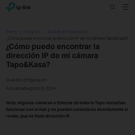
Click
Search
Menu
TP-Link, Reliably Smart
to
skip
the
navigation
Home
Support
Guía de configuración
bar
¿Cómo puedo encontrar la dirección IP de mi cámara Tapo&Kasa?
¿Cómo puedo encontrar la
dirección IP de mi cámara
Tapo&Kasa?
Guía de configuración
Actualizadoagosto 5, 2024
Nota: Algunas cámaras o timbres de batería Tapo necesitan
funcionar con el hub y no pueden conectarse directamente al
router, que no tiene dirección IP.