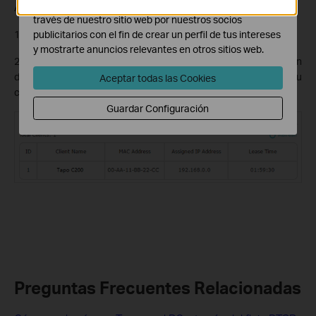
Las cookies de marketing pueden ser instaladas a
Aquí tomamos el router TP-Link Archer C7 como ejemplo.
través de nuestro sitio web por nuestros socios
publicitarios con el fin de crear un perfil de tus intereses
1. Inicia sesión en la página de gestión de tu router.
y mostrarte anuncios relevantes en otros sitios web.
2. Ve a
Avanzado
>
Red
>
Servidor DHCP
y localiza la sección
de
Lista de Clientes DHCP
para encontrar la dirección IP de tu
Aceptar todas las Cookies
cámara.
Guardar Configuración
Preguntas Frecuentes Relacionadas