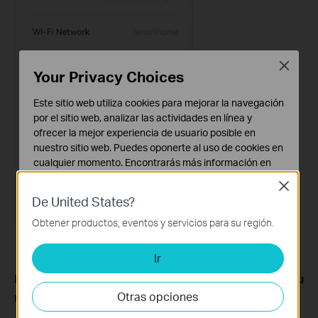
Close
Your Privacy Choices
Este sitio web utiliza cookies para mejorar la navegación
por el sitio web, analizar las actividades en línea y
ofrecer la mejor experiencia de usuario posible en
nuestro sitio web. Puedes oponerte al uso de cookies en
cualquier momento. Encontrarás más información en
nuestra
política de privacidad
.
Close
De United States?
Cookies Básicas
Estas cookies son necesarias para el funcionamiento
Obtener productos, eventos y servicios para su región.
del sitio web y no pueden desactivarse en tu sistema.
Ir
Cookies de Análisis y de Marketing
Las cookies de análisis nos permiten analizar tus
Método 2: A través de la página de gestión web de tu
actividades en nuestro sitio web con el fin de mejorar y
Otras opciones
router
adaptar la funcionalidad del mismo.