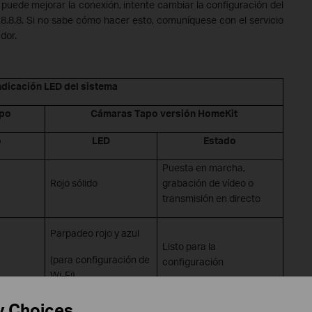
 puede mejorar la conexión, intente cambiar la configuración del
.8.8.8. Si no sabe cómo hacer esto, comuníquese con el servicio
dor.
ndicación LED del sistema
apo
Cámaras Tapo versión HomeKit
o
LED
Estado
Puesta en marcha,
Rojo
sólido
grabación de vídeo o
transmisión en directo
Parpadeo
rojo
y
azul
Listo para la
(para configuración de
configuración
Wi-Fi)
y Choices
Parpadeando
en azul