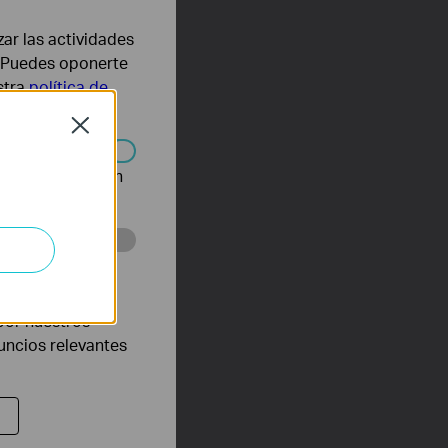
zar las actividades
b. Puedes oponerte
stra
política de
Close
n desactivarse en
eb con el fin de
por nuestros
nuncios relevantes