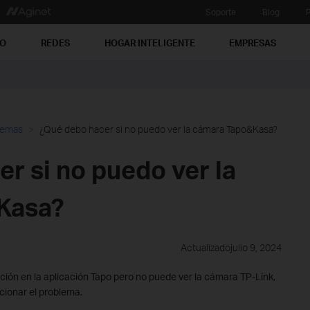
Soporte
Blog
P
PO
REDES
HOGAR INTELIGENTE
EMPRESAS
lemas
¿Qué debo hacer si no puedo ver la cámara Tapo&Kasa?
r si no puedo ver la
Kasa?
Actualizadojulio 9, 2024
ación en la aplicación Tapo pero no puede ver la cámara TP-Link,
cionar el problema.