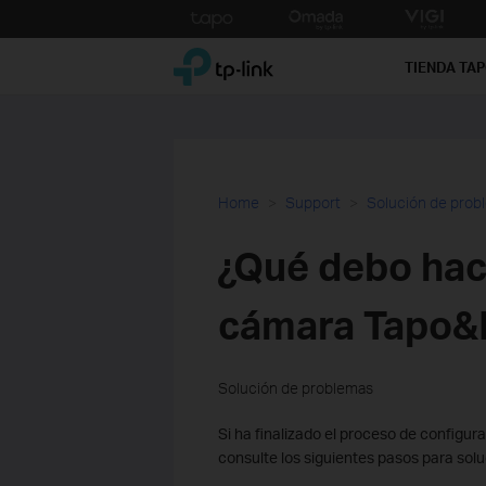
Click
to
TP-Link, Reliably Smart
skip
TIENDA TA
the
navigation
bar
Home
Support
Solución de prob
¿Qué debo hace
cámara Tapo&
Solución de problemas
Si ha finalizado el proceso de configur
consulte los siguientes pasos para solu