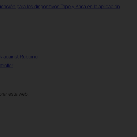
icación para los dispositivos Tapo y Kasa en la aplicación
k against Rubbing
roller
rar esta web.