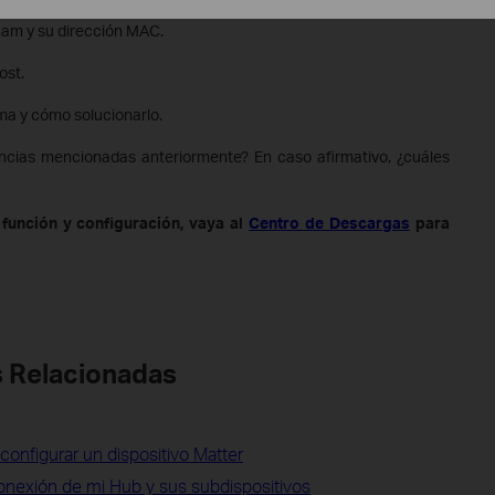
Cam y su dirección MAC.
ost.
ma y cómo solucionarlo.
ncias mencionadas anteriormente? En caso afirmativo, ¿cuáles
función y configuración, vaya al
Centro de Descargas
para
 Relacionadas
configurar un dispositivo Matter
conexión de mi Hub y sus subdispositivos