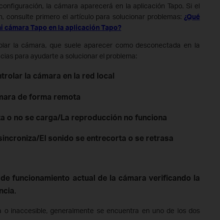
nfiguración, la cámara aparecerá en la aplicación Tapo. Si el
n, consulte primero el artículo para solucionar problemas:
¿Qué
i cámara Tapo en la aplicación Tapo?
rolar la cámara, que suele aparecer como desconectada en la
ncias para ayudarte a solucionar el problema:
rolar la cámara en la red local
ámara de forma remota
nta o no se carga/La reproducción no funciona
sincroniza/El sonido se entrecorta o se retrasa
de funcionamiento actual de la cámara verificando la
ncia.
a o inaccesible, generalmente se encuentra en uno de los dos