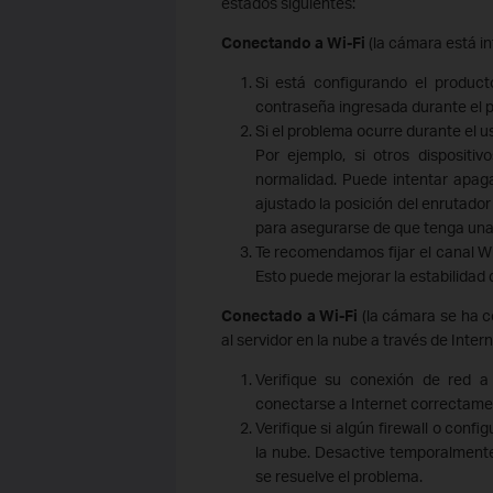
estados siguientes:
Conectando a Wi-Fi
(la cámara está in
Si está configurando el product
contraseña ingresada durante el p
Si el problema ocurre durante el us
Por ejemplo, si otros disposit
normalidad. Puede intentar apaga
ajustado la posición del enrutado
para asegurarse de que tenga una
Te recomendamos fijar el canal Wi
Esto puede mejorar la estabilidad 
Conectado a Wi-Fi
(la cámara se ha c
al servidor en la nube a través de Intern
Verifique su conexión de red a
conectarse a Internet correctame
Verifique si algún firewall o conf
la nube. Desactive temporalmente c
se resuelve el problema.