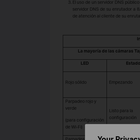
El uso de un servidor DNS público
servidor DNS de su enrutador a 8
de atención al cliente de su enruta
I
La mayoría de las cámaras T
LED
Estad
Rojo
sólido
Empezando
Parpadeo
rojo
y
verde
Listo para la
configuración
(para configuración
de Wi-Fi)
Your Privac
Parpadeando
en