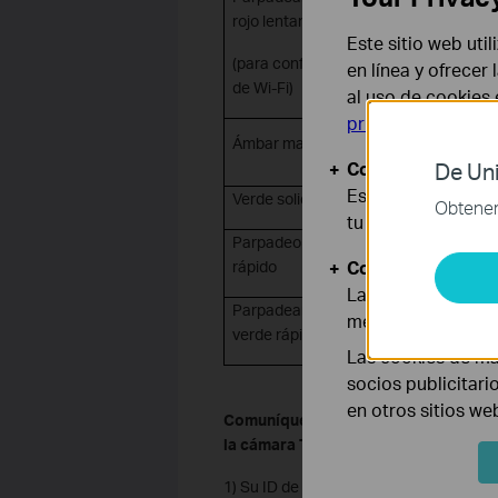
rojo
lentamente
Este sitio web uti
Conectarse a W
(para configuración
en línea y ofrecer
de Wi-Fi)
al uso de cookies
privacidad
.
Conectado a Wi
Ámbar
macizo
cableada
Cookies Básicas
De Uni
Estas cookies son
Verde
solido
Conectado a la
Obtener 
tu sistema.
Parpadeo
rojo
Reinicio de la 
Cookies de Anális
rápido
Las cookies de aná
Parpadeando
en
Actualización d
mejorar y adaptar 
verde
rápidamente
cámara
Las cookies de ma
socios publicitari
en otros sitios we
Comuníquese con
el soporte técnic
la cámara TP-Link correctamente des
1) Su ID de TP-Link o cuenta en la nube