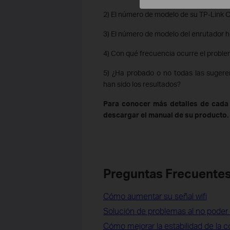
2) El número de modelo de su TP-Link 
3) El número de modelo del enrutador h
4) Con qué frecuencia ocurre el proble
5) ¿Ha probado o no todas las sugere
han sido los resultados?
Para conocer más detalles de cada 
descargar el manual de su producto.
Preguntas Frecuentes
Cómo aumentar su señal wifi
Solución de problemas al no poder 
Cómo mejorar la estabilidad de la 