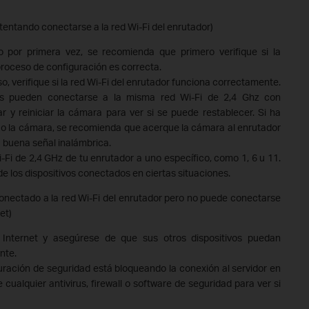
tentando conectarse a la red Wi-Fi del enrutador)
o por primera vez, se recomienda que primero verifique si la
roceso de configuración es correcta.
o, verifique si la red Wi-Fi del enrutador funciona correctamente.
ivos pueden conectarse a la misma red Wi-Fi de 2,4 Ghz con
r y reiniciar la cámara para ver si se puede restablecer. Si ha
r o la cámara, se recomienda que acerque la cámara al enrutador
 buena señal inalámbrica.
-Fi de 2,4 GHz de tu enrutador a uno específico, como 1, 6 u 11.
de los dispositivos conectados en ciertas situaciones.
onectado a la red Wi-Fi del enrutador pero no puede conectarse
et)
 Internet y asegúrese de que sus otros dispositivos puedan
nte.
iguración de seguridad está bloqueando la conexión al servidor en
ualquier antivirus, firewall o software de seguridad para ver si