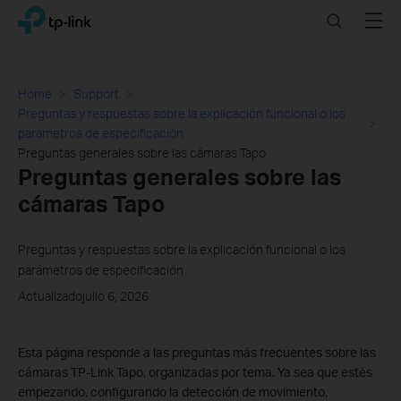
Click
Search
Menu
TP-Link, Reliably Smart
to
skip
the
navigation
Home
Support
bar
Preguntas y respuestas sobre la explicación funcional o los
parámetros de especificación
Preguntas generales sobre las cámaras Tapo
Preguntas generales sobre las
cámaras Tapo
Preguntas y respuestas sobre la explicación funcional o los
parámetros de especificación
Actualizadojulio 6, 2026
Esta página responde a las preguntas más frecuentes sobre las
cámaras TP-Link Tapo, organizadas por tema. Ya sea que estés
empezando, configurando la detección de movimiento,