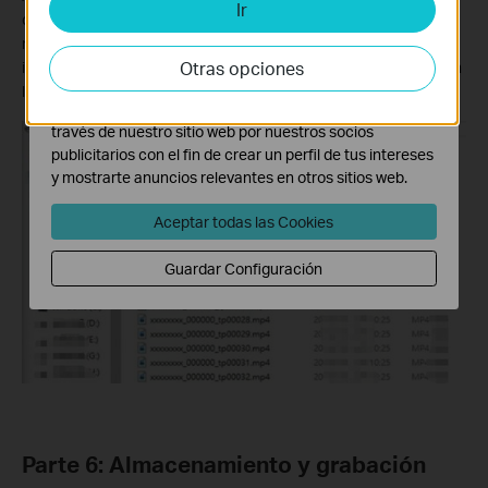
Ir
Cookies de Análisis y de Marketing
carpetas vacías no se pueden abrir ni reproducir porque todavía
Las cookies de análisis nos permiten analizar tus
no contienen ninguna grabación. Los clips de vídeo grabados
actividades en nuestro sitio web con el fin de mejorar y
Otras opciones
irán llenando estas carpetas una a una a medida que se realicen
adaptar la funcionalidad del mismo.
las grabaciones.
Las cookies de marketing pueden ser instaladas a
través de nuestro sitio web por nuestros socios
publicitarios con el fin de crear un perfil de tus intereses
y mostrarte anuncios relevantes en otros sitios web.
Aceptar todas las Cookies
Guardar Configuración
Parte 6: Almacenamiento y grabación