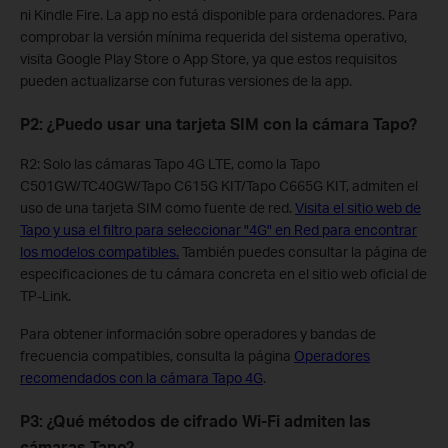
ni Kindle Fire. La app no está disponible para ordenadores. Para
comprobar la versión mínima requerida del sistema operativo,
visita Google Play Store o App Store, ya que estos requisitos
pueden actualizarse con futuras versiones de la app.
P2: ¿Puedo usar una tarjeta SIM con la cámara Tapo?
R2: Solo las cámaras Tapo 4G LTE, como la Tapo
C501GW/TC40GW/Tapo C615G KIT/Tapo C665G KIT, admiten el
uso de una tarjeta SIM como fuente de red.
Visita el sitio web de
Tapo y usa el filtro para seleccionar "4G" en Red para encontrar
los modelos compatibles.
También puedes consultar la página de
especificaciones de tu cámara concreta en el sitio web oficial de
TP-Link.
Para obtener información sobre operadores y bandas de
frecuencia compatibles, consulta la página
Operadores
recomendados con la cámara Tapo 4G
.
P3: ¿Qué métodos de cifrado Wi-Fi admiten las
cámaras Tapo?