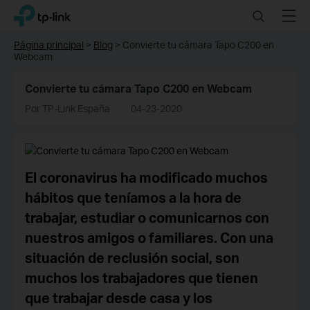
Click
Search
Menu
TP-Link, Reliably Smart
to
skip
Página principal
>
Blog
>
Convierte tu cámara Tapo C200 en
the
Webcam
navigation
bar
Convierte tu cámara Tapo C200 en Webcam
Por TP-Link España
04-23-2020
El coronavirus ha modificado muchos
hábitos que teníamos a la hora de
trabajar, estudiar o comunicarnos con
nuestros amigos o familiares. Con una
situación de reclusión social, son
muchos los trabajadores que tienen
que trabajar desde casa y los