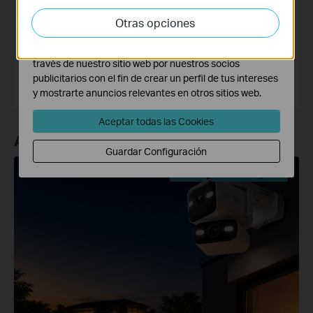
actividades en nuestro sitio web con el fin de mejorar y
Otras opciones
adaptar la funcionalidad del mismo.
Las cookies de marketing pueden ser instaladas a
TP-Link España
través de nuestro sitio web por nuestros socios
publicitarios con el fin de crear un perfil de tus intereses
y mostrarte anuncios relevantes en otros sitios web.
Aceptar todas las Cookies
Artículo Recomendado
Guardar Configuración
Noticias
Cámara de Vigilancia