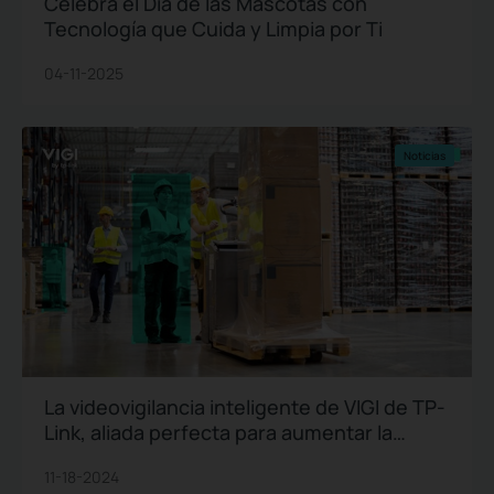
Celebra el Día de las Mascotas con
Tecnología que Cuida y Limpia por Ti
04-11-2025
Noticias
La videovigilancia inteligente de VIGI de TP-
Link, aliada perfecta para aumentar la
seguridad de centros logísticos y
11-18-2024
almacenes