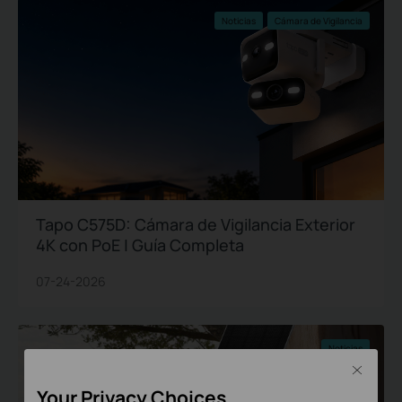
Noticias
Cámara de Vigilancia
Tapo C575D: Cámara de Vigilancia Exterior
4K con PoE | Guía Completa
07-24-2026
Noticias
Close
Your Privacy Choices