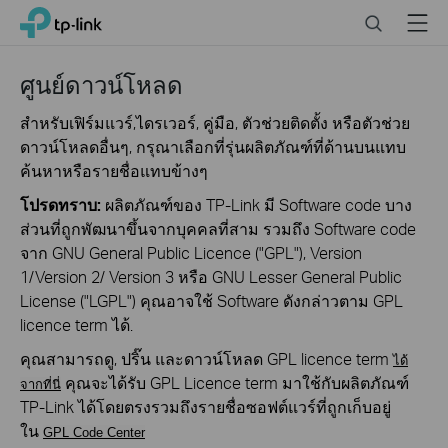
Click
Search
Menu
TP-Link, Reliably Smart
to
skip
the
ศูนย์ดาวน์โหลด
navigation
bar
สำหรับเฟิร์มแวร์,ไดรเวอร์, คู่มือ, ตัวช่วยติดตั้ง หรือตัวช่วย
ดาวน์โหลดอื่นๆ, กรุณาเลือกที่รุ่นผลิตภัณฑ์ที่ด้านบนแทบ
ค้นหาหรือรายชื่อแทบข้างๆ
โปรดทราบ:
ผลิตภัณฑ์ของ TP-Link มี Software code บาง
ส่วนที่ถูกพัฒนาขึ้นจากบุคคลที่สาม รวมถึง Software code
จาก GNU General Public Licence ("GPL"), Version
1/Version 2/ Version 3 หรือ GNU Lesser General Public
License ("LGPL") คุณอาจใช้ Software ดังกล่าวตาม GPL
licence term ได้.
คุณสามารถดู, ปริ๊น และดาวน์โหลด GPL licence term
ได้
คุณจะได้รับ GPL Licence term มาใช้กับผลิตภัณฑ์
จากที่นี่
TP-Link ได้โดยตรงรวมถึงรายชื่อซอฟต์แวร์ที่ถูกเก็บอยู่
ใน
GPL Code Center