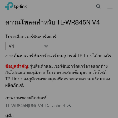
Click
Search
Menu
TP-Link, Reliably Smart
to
skip
the
ดาวนโหลดสำหรับ
TL-WR845N
V4
navigation
bar
โปรดเลือกเวอร์ชันฮาร์ดแวร์:
V4
>
จะค้นหาเวอร์ชั่นฮาร์ดแวร์บนอุปกรณ์ TP-Link ได้อย่างไร
ข้อมูลสำคัญ
: รุ่นสินค้าและเวอร์ชันฮาร์ดแวร์อาจแตกต่าง
กันไปตมแต่ละภูมิภาค โปรดตรวจสอบข้อมูลจากเว็บไซต์
TP-Link ของภูมิภาคของคุณเพื่อตรวจสอบความพร้อมของ
ผลิตภัณฑ์.
ภาพรวมของผลิตภัณฑ์
TL-WR845N(UN)_V4_Datasheet
คู่มือ