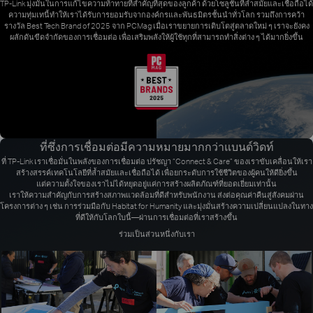
TP-Link มุ่งมั่นในการแก้ไขความท้าทายที่สำคัญที่สุดของลูกค้า ด้วยโซลูชันที่ล้ำสมัยและเชื่อถือได้
ความทุ่มเทนี้ทำให้เราได้รับการยอมรับจากองค์กรและพันธมิตรชั้นนำทั่วโลก รวมถึงการคว้า
รางวัล Best Tech Brand of 2025 จาก PCMag เมื่อเราขยายการเติบโตสู่ตลาดใหม่ ๆ เราจะยังคง
ผลักดันขีดจำกัดของการเชื่อมต่อ เพื่อเสริมพลังให้ผู้ใช้ทุกที่สามารถทำสิ่งต่าง ๆ ได้มากยิ่งขึ้น
ที่ซึ่งการเชื่อมต่อมีความหมายมากกว่าแบนด์วิดท์
ที่ TP-Link เราเชื่อมั่นในพลังของการเชื่อมต่อ ปรัชญา “Connect & Care” ของเราขับเคลื่อนให้เรา
สร้างสรรค์เทคโนโลยีที่ล้ำสมัยและเชื่อถือได้ เพื่อยกระดับการใช้ชีวิตของผู้คนให้ดียิ่งขึ้น
แต่ความตั้งใจของเราไม่ได้หยุดอยู่แค่การสร้างผลิตภัณฑ์ที่ยอดเยี่ยมเท่านั้น
เราให้ความสำคัญกับการสร้างสภาพแวดล้อมที่ดีสำหรับพนักงาน ส่งต่อคุณค่าคืนสู่สังคมผ่าน
โครงการต่าง ๆ เช่น การร่วมมือกับ Habitat for Humanity และมุ่งมั่นสร้างความเปลี่ยนแปลงในทาง
ที่ดีให้กับโลกใบนี้—ผ่านการเชื่อมต่อที่เราสร้างขึ้น
ร่วมเป็นส่วนหนึ่งกับเรา