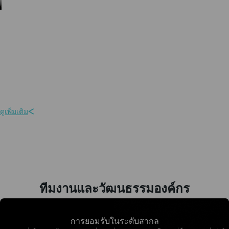
มาตรฐานจริยธรรมในการดำเนินธุรกิจ
เรายึดมั่นในมาตรฐานจริยธรรมระดับสูงสุด ผ่านการปฏิบัติตามกฎระเบียบ
สากล การดำเนินงานอย่างมีความรับผิดชอบ และความโปร่งใสในทุก
กระบวนการ
ดูเพิ่มเติม
ทีมงานและวัฒนธรรมองค์กร
การยอมรับในระดับสากล