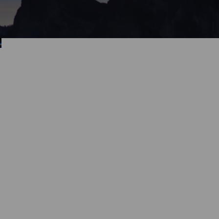
เครือข่ายระดับโลก
TP-Link ดำเนินธุรกิจในกว่า 170 ประเทศ พร้อมให้บริการลูกค้านับล้านทั่ว
โลก เครือข่ายระดับสากลนี้ช่วยให้เราสามารถผลักดันขีดจำกัดของ
เทคโนโลยีด้านเครือข่าย สมาร์ทโฮม และระบบความปลอดภัยให้ก้าวหน้า
อยู่เสมอ
1.7
4
พันล้าน
ผู้ใช้ทั่วโลก
ศูนย์วิจัยและพัฒนา
3
170
+
ฐานการผลิต*
ประเทศ
42
4
บริษัทในเครือ
ศูนย์บริการ