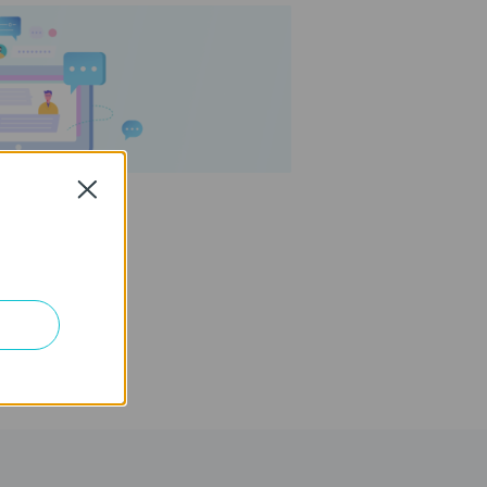
Close