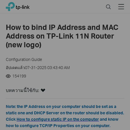
Click
Search
Menu
TP-Link, Reliably Smart
to
skip
the
How to bind IP Address and MAC
navigation
Address on TP-Link 11N Router
bar
(new logo)
Configuration Guide
อัปเดตแล้ว07-31-2025 03:43:40 AM
154199
บทความนี้ใช้กับ:
Note: the IP Address on your computer should be set as a
static one and DHCP Server on the router should be disabled.
Click
How to configure static IP on the computer
and know
how to configure TCP/IP Properties on your computer.