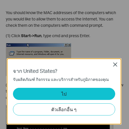
You should know the MAC addresses of the computers which
you would like to allow them to access the Internet. You can
check them on the computers with command prompt.
(1) Click
Start->Run
, type cmd and press Enter.
Close
จาก United States?
รับผลิตภัณฑ์ กิจกรรม และบริการสำหรับภูมิภาคของคุณ
(2) Type ipconfig/all at the prompt window, press Enter, it will show
the MAC address and other address information of this
ไป
computer.
ตัวเลือกอื่น ๆ