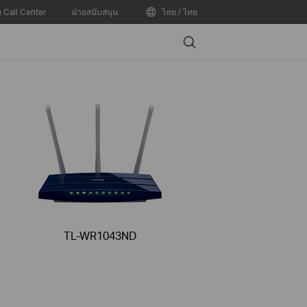
อ Call Center
ฝ่ายสนับสนุน
ไทย / ไทย
Search
TL-WR1043ND