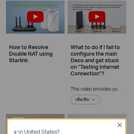
How to Resolve
What to do if I fail to
Double NAT using
configure the main
Starlink
Deco and get stuck
on “Testing Internet
Connection”?
This video provides you with solutions when you fail to configure the main Deco and get stuck on the step ” Testing Internet Connection”.
เพิ่มเติม
Close
จาก United States?