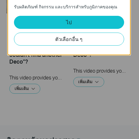
รับผลิตภัณฑ์ กิจกรรม และบริการสำหรับภูมิภาคของคุณ
ไป
What to do if I fail to
What to do if I fail to
configure the
configure the main
ตัวเลือกอื่น ๆ
satellite Deco and
Deco and get stuck
get stuck on “We
on “We couldn't find
couldn't find another
Deco”?
Deco”?
This video provides you with solutions when you fail to configure the main Deco and get stuck on the step ” We couldn’t find Deco”.
This video provides you with solutions when you fail to configure the slave Deco and get stuck on the step ” We couldn't find another Deco”.
เพิ่มเติม
เพิ่มเติม