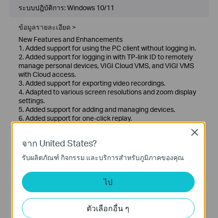
ระบบปฎิบัติการ: Windows 10/11
ข้อมูลรายละเอียด >
New Features and Enhancements
1. Added support for using the PC client without logging in.
2. Added support for logging in with TP-link ID to remotely
manage personal devices, VIGI Cloud VMS, and VIGI VMS
with Cloud access.
3. Added support for exporting video recordings.
4. Adapted to various screen resolutions and zoom display
settings.
5. Added support for adding and managing devices.
6. Added support for one-click replay.
7. Added support for continuous playback across days.
Close
8. Added support for switching between previous and next
จาก United States?
events on the playback timeline and playing.
9. Added support for EPTZ and target tracking, which
รับผลิตภัณฑ์ กิจกรรม และบริการสำหรับภูมิภาคของคุณ
requires the use of the IPC 385dps model.
10. Added support for controlling the IPC alarm output
interface device, which currently requires the use of the
ไป
IPC 345/445ZI models.
For more information about this software, please go to the
support page on the official website.
ตัวเลือกอื่น ๆ