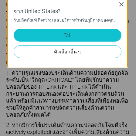
เหมาะสมให้กับลูกค้าทุกคนที่ได้รับผลกระทบ
Close
จาก United States?
โดยทั่วไป การดำเนินการแก้ไขจะใช้เวลาสูงสุด
ประมาณ 90 วัน และในบางกรณีอาจใช้เวลานานกว่า
รับผลิตภัณฑ์ กิจกรรม และบริการสำหรับภูมิภาคของคุณ
นี้
ไป
คุณสามารถติดตามความคืบหน้าและสถานะการ
ดำเนินการแก้ไขได้อย่างต่อเนื่อง
ตัวเลือกอื่น ๆ
TP-Link จะออกประกาศด้านความปลอดภัยเมื่อมีการ
เข้าเงื่อนไขข้อใดข้อหนึ่ง หรือหลายข้อดังต่อไปนี้
1. ความรุนแรงของประเด็นด้านความปลอดภัยถูกจัด
ระดับเป็น “วิกฤต (CRITICAL)” โดยทีมรักษาความ
ปลอดภัยของ TP-Link และ TP-Link ได้ดำเนิน
กระบวนการตอบสนองต่อประเด็นดังกล่าวครบถ้วน
แล้ว พร้อมมีแนวทางบรรเทาความเสี่ยงที่เพียงพอเพื่อ
ช่วยให้ลูกค้าสามารถขจัดความเสี่ยงด้านความ
ปลอดภัยทั้งหมดได้
2. หากมีการใช้ประเด็นด้านความปลอดภัยโจมตีจริง
(actively exploited) และอาจเพิ่มความเสี่ยงด้านความ