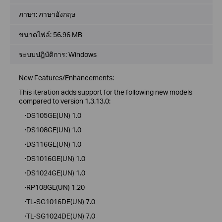
ภาษา:
ภาษาอังกฤษ
ขนาดไฟล์:
56.96 MB
ระบบปฎิบัติการ: Windows
New Features/Enhancements:
This iteration adds support for the following new models
compared to version 1.3.13.0:
·DS105GE(UN) 1.0
·DS108GE(UN) 1.0
·DS116GE(UN) 1.0
·DS1016GE(UN) 1.0
·DS1024GE(UN) 1.0
·RP108GE(UN) 1.20
·TL-SG1016DE(UN) 7.0
·TL-SG1024DE(UN) 7.0