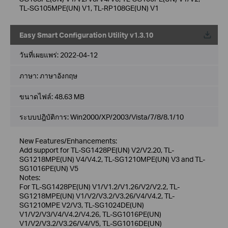
TL-SG105MPE(UN) V1, TL-RP108GE(UN) V1
Easy Smart Configuration Utility v1.3.10
วันที่เผยแพร่:
2022-04-12
ภาษา:
ภาษาอังกฤษ
ขนาดไฟล์:
48.63 MB
ระบบปฎิบัติการ: Win2000/XP/2003/Vista/7/8/8.1/10
New Features/Enhancements:
Add support for TL-SG1428PE(UN) V2/V2.20, TL-
SG1218MPE(UN) V4/V4.2, TL-SG1210MPE(UN) V3 and TL-
SG1016PE(UN) V5
Notes:
For TL-SG1428PE(UN) V1/V1.2/V1.26/V2/V2.2, TL-
SG1218MPE(UN) V1/V2/V3.2/V3.26/V4/V4.2, TL-
SG1210MPE V2/V3, TL-SG1024DE(UN)
V1/V2/V3/V4/V4.2/V4.26, TL-SG1016PE(UN)
V1/V2/V3.2/V3.26/V4/V5, TL-SG1016DE(UN)