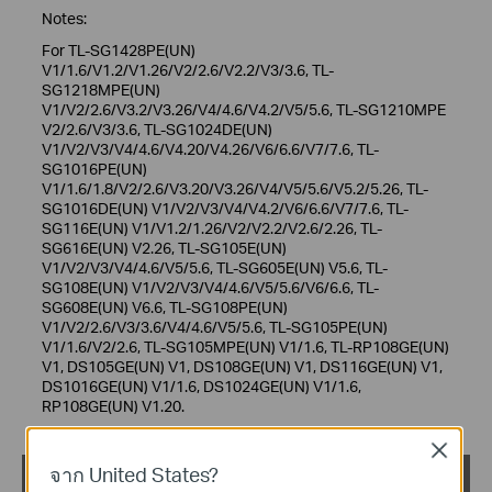
Notes:
For TL-SG1428PE(UN)
V1/1.6/V1.2/V1.26/V2/2.6/V2.2/V3/3.6, TL-
SG1218MPE(UN)
V1/V2/2.6/V3.2/V3.26/V4/4.6/V4.2/V5/5.6, TL-SG1210MPE
V2/2.6/V3/3.6, TL-SG1024DE(UN)
V1/V2/V3/V4/4.6/V4.20/V4.26/V6/6.6/V7/7.6, TL-
SG1016PE(UN)
V1/1.6/1.8/V2/2.6/V3.20/V3.26/V4/V5/5.6/V5.2/5.26, TL-
SG1016DE(UN) V1/V2/V3/V4/V4.2/V6/6.6/V7/7.6, TL-
SG116E(UN) V1/V1.2/1.26/V2/V2.2/V2.6/2.26, TL-
SG616E(UN) V2.26, TL-SG105E(UN)
V1/V2/V3/V4/4.6/V5/5.6, TL-SG605E(UN) V5.6, TL-
SG108E(UN) V1/V2/V3/V4/4.6/V5/5.6/V6/6.6, TL-
SG608E(UN) V6.6, TL-SG108PE(UN)
V1/V2/2.6/V3/3.6/V4/4.6/V5/5.6, TL-SG105PE(UN)
V1/1.6/V2/2.6, TL-SG105MPE(UN) V1/1.6, TL-RP108GE(UN)
V1, DS105GE(UN) V1, DS108GE(UN) V1, DS116GE(UN) V1,
DS1016GE(UN) V1/1.6, DS1024GE(UN) V1/1.6,
RP108GE(UN) V1.20.
Close
จาก United States?
Easy Smart Configuration Utility v1.3.13.0