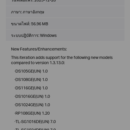
ภาษา:
ภาษาอังกฤษ
ขนาดไฟล์:
56.96 MB
ระบบปฎิบัติการ: Windows
New Features/Enhancements:
This iteration adds support for the following new models
compared to version 1.3.13.0:
·DS105GE(UN) 1.0
·DS108GE(UN) 1.0
·DS116GE(UN) 1.0
·DS1016GE(UN) 1.0
·DS1024GE(UN) 1.0
·RP108GE(UN) 1.20
·TL-SG1016DE(UN) 7.0
·TL-SG1024DE(UN) 7.0