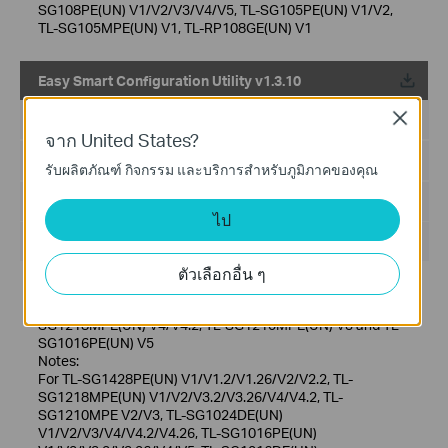
SG108PE(UN) V1/V2/V3/V4/V5, TL-SG105PE(UN) V1/V2,
TL-SG105MPE(UN) V1, TL-RP108GE(UN) V1
Easy Smart Configuration Utility v1.3.10
Close
วันที่เผยแพร่:
2022-04-12
จาก United States?
ภาษา:
ภาษาอังกฤษ
รับผลิตภัณฑ์ กิจกรรม และบริการสำหรับภูมิภาคของคุณ
ขนาดไฟล์:
48.63 MB
ไป
ระบบปฎิบัติการ: Win2000/XP/2003/Vista/7/8/8.1/10
ตัวเลือกอื่น ๆ
New Features/Enhancements:
Add support for TL-SG1428PE(UN) V2/V2.20, TL-
SG1218MPE(UN) V4/V4.2, TL-SG1210MPE(UN) V3 and TL-
SG1016PE(UN) V5
Notes:
For TL-SG1428PE(UN) V1/V1.2/V1.26/V2/V2.2, TL-
SG1218MPE(UN) V1/V2/V3.2/V3.26/V4/V4.2, TL-
SG1210MPE V2/V3, TL-SG1024DE(UN)
V1/V2/V3/V4/V4.2/V4.26, TL-SG1016PE(UN)