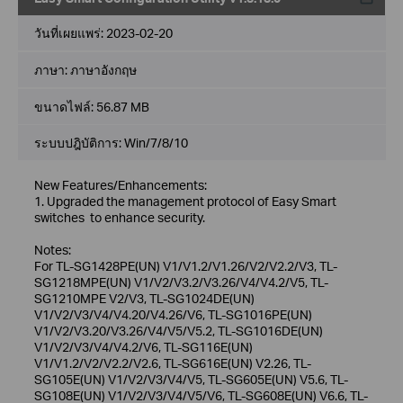
วันที่เผยแพร่:
2023-02-20
ภาษา:
ภาษาอังกฤษ
ขนาดไฟล์:
56.87 MB
ระบบปฎิบัติการ: Win/7/8/10
New Features/Enhancements:
1. Upgraded the management protocol of Easy Smart
switches to enhance security.
Notes:
For TL-SG1428PE(UN) V1/V1.2/V1.26/V2/V2.2/V3, TL-
SG1218MPE(UN) V1/V2/V3.2/V3.26/V4/V4.2/V5, TL-
SG1210MPE V2/V3, TL-SG1024DE(UN)
V1/V2/V3/V4/V4.20/V4.26/V6, TL-SG1016PE(UN)
V1/V2/V3.20/V3.26/V4/V5/V5.2, TL-SG1016DE(UN)
V1/V2/V3/V4/V4.2/V6, TL-SG116E(UN)
V1/V1.2/V2/V2.2/V2.6, TL-SG616E(UN) V2.26, TL-
SG105E(UN) V1/V2/V3/V4/V5, TL-SG605E(UN) V5.6, TL-
SG108E(UN) V1/V2/V3/V4/V5/V6, TL-SG608E(UN) V6.6, TL-