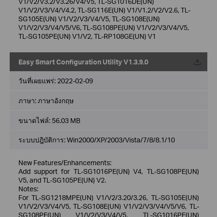
V1/V2/V3.2/V3.26/V4/V5, TL-SG1016DE(UN)
V1/V2/V3/V4/V4.2, TL-SG116E(UN) V1/V1.2/V2/V2.6, TL-
SG105E(UN) V1/V2/V3/V4/V5, TL-SG108E(UN)
V1/V2/V3/V4/V5/V6, TL-SG108PE(UN) V1/V2/V3/V4/V5,
TL-SG105PE(UN) V1/V2, TL-RP108GE(UN) V1
Easy Smart Configuration Utility V1.3.9.0
วันที่เผยแพร่:
2022-02-09
ภาษา:
ภาษาอังกฤษ
ขนาดไฟล์:
56.03 MB
ระบบปฎิบัติการ: Win2000/XP/2003/Vista/7/8/8.1/10
New Features/Enhancements:
Add support for TL-SG1016PE(UN) V4, TL-SG108PE(UN)
V5, and TL-SG105PE(UN) V2.
Notes:
For TL-SG1218MPE(UN) V1/V2/3.20/3.26, TL-SG105E(UN)
V1/V2/V3/V4/V5, TL-SG108E(UN) V1/V2/V3/V4/V5/V6, TL-
SG108PE(UN) V1/V2/V3/V4/V5, TL-SG1016PE(UN)