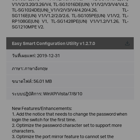
V1/V2/3.20/3.26/V4, TL-SG1016DE(UN) V1/V2/V3/V4/V4.2,
TL-SG1024DE(UN)_V1/V2/V3/V4/4.20/4.26, TL-
SG116E(UN) V1/V1.2/2.0/2.6, TL-SG105PE(UN) V1/V2, TL-
RP108GE(UN) V1, TL-SG1428PE(UN) V1/V1.2/V1.26, TL-
SG1210MPE V2.
Easy Smart Configuration Utility v1.2.7.0
วันที่เผยแพร่:
2019-12-31
ภาษา:
ภาษาอังกฤษ
ขนาดไฟล์:
56.01 MB
ระบบปฎิบัติการ: WinXP/Vista/7/8/10
New Features/Enhancements:
1. Add the notice that needs to change the password when
login the switch for the first time.
2. Optimize the password character set to support more
characters.
3. Optimize the port mirror feature to cannot set the