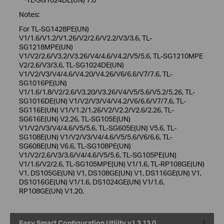
Notes:
For TL-SG1428PE(UN)
V1/1.6/V1.2/V1.26/V2/2.6/V2.2/V3/3.6, TL-
SG1218MPE(UN)
V1/V2/2.6/V3.2/V3.26/V4/4.6/V4.2/V5/5.6, TL-SG1210MPE
V2/2.6/V3/3.6, TL-SG1024DE(UN)
V1/V2/V3/V4/4.6/V4.20/V4.26/V6/6.6/V7/7.6, TL-
SG1016PE(UN)
V1/1.6/1.8/V2/2.6/V3.20/V3.26/V4/V5/5.6/V5.2/5.26, TL-
SG1016DE(UN) V1/V2/V3/V4/V4.2/V6/6.6/V7/7.6, TL-
SG116E(UN) V1/V1.2/1.26/V2/V2.2/V2.6/2.26, TL-
SG616E(UN) V2.26, TL-SG105E(UN)
V1/V2/V3/V4/4.6/V5/5.6, TL-SG605E(UN) V5.6, TL-
SG108E(UN) V1/V2/V3/V4/4.6/V5/5.6/V6/6.6, TL-
SG608E(UN) V6.6, TL-SG108PE(UN)
V1/V2/2.6/V3/3.6/V4/4.6/V5/5.6, TL-SG105PE(UN)
V1/1.6/V2/2.6, TL-SG105MPE(UN) V1/1.6, TL-RP108GE(UN)
V1, DS105GE(UN) V1, DS108GE(UN) V1, DS116GE(UN) V1,
DS1016GE(UN) V1/1.6, DS1024GE(UN) V1/1.6,
RP108GE(UN) V1.20.
Easy Smart Configuration Utility v1.3.13.0