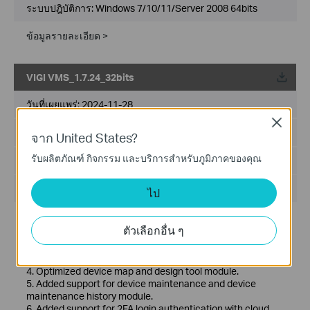
ระบบปฎิบัติการ: Windows 7/10/11/Server 2008 64bits
ข้อมูลรายละเอียด >
VIGI VMS_1.7.24_32bits
วันที่เผยแพร่:
2024-11-28
Close
ภาษา:
หลายภาษา
จาก United States?
รับผลิตภัณฑ์ กิจกรรม และบริการสำหรับภูมิภาคของคุณ
ขนาดไฟล์:
467.56 MB
ระบบปฎิบัติการ: Windows 7/10/11/Server 2008 32bits
ไป
New Features& Enhancements :
ตัวเลือกอื่น ๆ
1. Optimized playback module.
2. Added support for custom alert.
3. Optimized device management module.
4. Optimized device map and design tool module.
5. Added support for device maintenance and device
maintenance history module.
6. Added support for 2FA login authentication with cloud