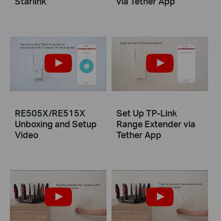
Starlink
via Tether App
RE505X/RE515X
Set Up TP-Link
Unboxing and Setup
Range Extender via
Video
Tether App