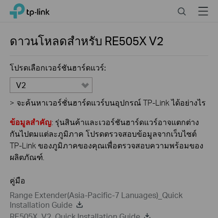
Click
Search
Menu
TP-Link, Reliably Smart
to
skip
the
ดาวนโหลดสำหรับ
RE505X
V2
navigation
bar
โปรดเลือกเวอร์ชันฮาร์ดแวร์:
V2
>
จะค้นหาเวอร์ชั่นฮาร์ดแวร์บนอุปกรณ์ TP-Link ได้อย่างไร
ข้อมูลสำคัญ
: รุ่นสินค้าและเวอร์ชันฮาร์ดแวร์อาจแตกต่าง
กันไปตมแต่ละภูมิภาค โปรดตรวจสอบข้อมูลจากเว็บไซต์
TP-Link ของภูมิภาคของคุณเพื่อตรวจสอบความพร้อมของ
ผลิตภัณฑ์.
คู่มือ
Range Extender(Asia-Pacific-7 Lanuages)_Quick
Installation Guide
RE505X_V2_Quick Installation Guide